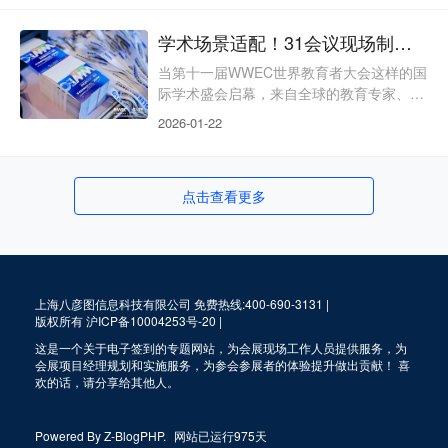
杆盛会，面临大客流集中、参会群体多元、
通关时效要求高的入场管理挑战。31会议闸
学术场景适配！31会议现场制证，让教育盛会更具专业质感
机签到并非普通通行设备，而是深度适配产
业展会场景的“高效通关+精准管控+数据协
当第十一届WWEC世界教育者大会这样的国
同”一体化解决方案。它以硬核性能、多元
际学术盛会启幕，来自全球的教育专家、院
适配、数据赋能为核心，为大型产业展会的
校代表、行业从业者汇聚一堂，入场证件不
2026-01-22
有序运转筑牢核
仅是身份凭证，更成为衔接学术交流、区分
参与角色、传递会议格调的重要载体。31会
议现场制证解决方案，专为教育类高端会议
点击查看更多
量身打造，并非通用型制证工具，而是深度
融合学术场景需求的全流程服务——从会前
数据对接、证件定制设计，到现场快速制
证、权限关联，每一环都贴合教育会议“角
色多元、注重专业、
上海八彦图信息科技有限公司 免费热线:400-690-3131 |
版权所有
沪ICP备10004253号-20
|
这是一个关于电子签到的专题网站，为会展现场工作人员提供服务，为
会展项目经理规划和实施服务，为参会参展者的体验提升做出贡献！ 喜
欢的话，请分享给其他人。
Powered By
Z-BlogPHP
.
网站已运行975天