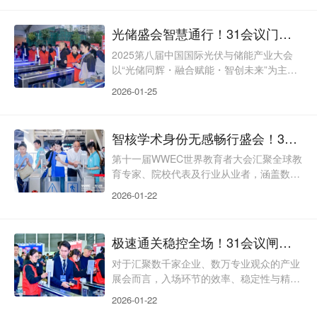
群体，设有主论坛、创新成果展、20余个细
分领域分论坛，议程密集且对身份识别的精
光储盛会智慧通行！31会议门禁闸机打造展会智慧出入新体验
准度、安全性及场景适配性要求颇高。31会
议电子签到凭借核心的现场制证服务，不止
2025第八届中国国际光伏与储能产业大会
是身份凭证的打印载体，更是深度适配教育
以“光储同辉・融合赋能・智创未来”为主
行业需求的“智能核验入口+教育会议安全管
题，6万平方米展区串联起光储城市馆、装
2026-01-25
控节点+品牌展示
备馆、系统应用馆等多元场景，汇聚全球
6000余家产业链企业、8万余名专业观众，
更有国际采购商、政府决策者、技术专家等
智核学术身份无感畅行盛会！31会议闸机签到焕新教育类会议体验
群体跨场景流动。对于这类超大规模产业展
会，入场环节早已不是简单的“通行把关”，
第十一届WWEC世界教育者大会汇聚全球教
而是影响观展效率与展会国际化口碑的关
育专家、院校代表及行业从业者，涵盖数十
键。31会议门禁闸机作为核心签到方式，跳
场平行分论坛与学术研讨活动，参会角色多
2026-01-22
出“单纯通行设
元、权限划分精细，签到环节的效率与精准
度直接影响学术交流的顺畅度。31会议闸机
签到解决方案，并非通用型通行设备，而是
极速通关稳控全场！31会议闸机签到护航大型产业展会
深度适配教育类高端会议的“签到+权限管
理”一体化系统。它以“精准核验、分级管
对于汇聚数千家企业、数万专业观众的产业
控、轻量化体验”为核心，衔接会议注册、
展会而言，入场环节的效率、稳定性与精准
身份核验、分论坛管理全流程，既破解了传
度，直接决定展会的专业口碑与参会体验。
2026-01-22
统签到“身份混淆
第106届中国电子展作为电子信息产业的标