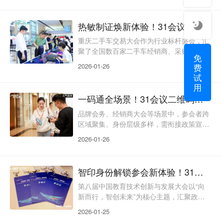
效率和展区权限管理提出了极高要求。传统
门禁设备往往只能实现基础的“放行/禁止”功
热敏制证焕新体验！31会议让二手车交易大会通行更高效
能，不仅在高峰时段易引发拥堵，还存在权
限划分模糊、数据统计滞后等问题，严重影
重庆二手车交易大会作为行业标杆盛会，汇
响参会者的逛展体验和主办方的管理效率。
聚了全国数百家二手车经销商、采购商、金
免
31会议门禁闸机解决方案，跳出“单一通行
融服务机构及终端消费者，设有车辆展示、
费
2026-01-26
设备”的局限，打
交易洽谈、行业论坛、供需对接等多重环
试
节，参会群体多元且流程衔接紧密。31会议
用
现场制证以热敏纸质证为核心，打造贴合二
一码通全场景！31会议二维码签到解锁品牌会务新体验
手车行业展会制证方案的高效解决方案，跳
出传统制证“流程繁琐、适配性差”的局限，
品牌会务、经销商大会等场景中，参会者跨
凭借“无耗材秒出、全场景联动、灵活应急”
区域聚集、身份层级多样，需衔接政策宣
的核心优势，成为汽车展会现场签到系统的
讲、订货沟通、答谢晚宴等多重环节，签到
2026-01-26
优选，既破解了行
的效率、精准度与场景适配性直接影响整体
会务价值。31会议二维码签到跳出传统签到
“流程繁琐、数据割裂”的局限，以“轻量便
智印身份解锁参会新体验！31会议现场制证赋能教育技术盛会
捷、智能联动、权限精准”为核心优势，成
为品牌经销商大会智能签到“饮品品牌会议
第八届中国教育技术创新与发展大会以“向
二维码核验”的优选方案，既让参会者告别
新而行，智创未来”为核心主题，汇聚政府
多凭证携带的麻烦，又为主办方简化管理流
主管部门代表、教育技术专家、院校管理
2026-01-25
程、沉淀决策数据，
者、一线教师及教育科技企业从业者等多元