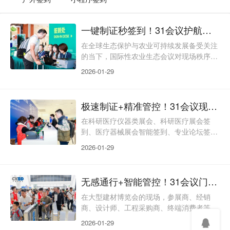
一键制证秒签到！31会议护航云南农泽生物多样性大会
在全球生态保护与农业可持续发展备受关注
的当下，国际性农业生态会议对现场秩序管
理、服务质感要求严苛。这类会议参会人员
2026-01-29
复杂、环节繁多，传统签到制证模式易出现
流程拖沓、浪费等问题，不符合生态会议理
念。31会议制证解决方案，跳出传统模式，
极速制证+精准管控！31会议现场制证为科研医疗展会打造智慧签到新范式
深度适配农业、生态类国际会议需求，融合
绿色办会、高效核验、精细化管理，其核心
在科研医疗仪器类展会、科研医疗展会签
的制证签到系统性能稳定，成功落地第三届
到、医疗器械展会智能签到、专业论坛签到
国际农业生物多样性大会，用专业的智慧签
等场景中，参会群体涵盖科研专家、医疗设
2026-01-29
到制证服务护航盛会
备厂商、采购商、院校代表等多个层级。展
区又细分医用影像、智慧医疗、康复理疗等
多个专业板块，传统制证模式的弊端被无限
无感通行+智能管控！31会议门禁闸机为云南建装展打造高效逛展新体验
放大：提前制证易遗漏临时嘉宾，现场手写
凭证缺乏专业度且信息易出错，证件权限与
在大型建材博览会的现场，参展商、经销
展区准入脱节导致管理混乱……这些问题不
商、设计师、工程采购商、终端消费者等多
仅拉低参会者体验，更影响展会的专业口
元群体交织流动，建筑及装饰材料馆、定制
2026-01-29
碑。31会议现场制证解决
家居馆等多个专业展区的划分，对入场通行