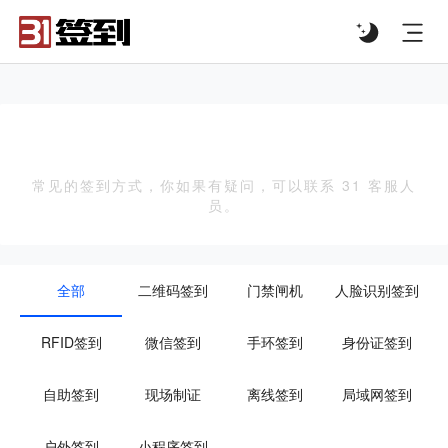
#list-header{background-image: url('');}
常见签到方式
常见的签到方式，你如果有疑问，可以联系 31 客服人
员。
全部
二维码签到
门禁闸机
人脸识别签到
RFID签到
微信签到
手环签到
身份证签到
自助签到
现场制证
离线签到
局域网签到
户外签到
小程序签到