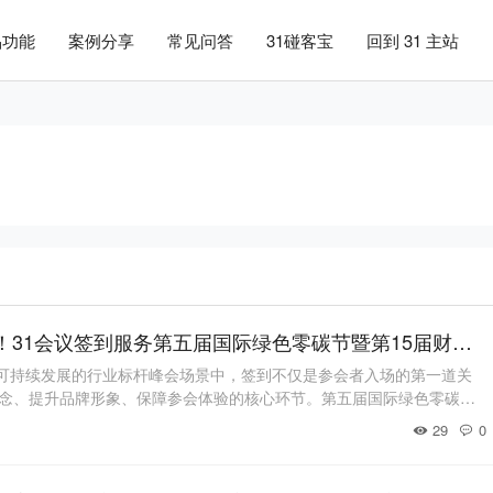
品功能
案例分享
常见问答
31碰客宝
回到 31 主站
#电子签到
智慧签到 绿动未来！31会议签到服务第五届国际绿色零碳节暨第15届财经峰会
SG可持续发展的行业标杆峰会场景中，签到不仅是参会者入场的第一道关
念、提升品牌形象、保障参会体验的核心环节。第五届国际绿色零碳节
300余家绿色品牌与超百位行业领袖，集中展示“双碳”实践成果与ESG创
29
0
G领域极具影响力的年度盛会。这类峰会参会群体多元、绿色属性突出，
碳办会理念均有较高要求。3