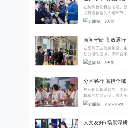
在纺织色彩科技论坛、新
成身份核验的入场环节，
心载体。这类论坛汇聚纺
孟钒
8天前
会群体专业度高、学术氛
会议的专业水准。31会
智闸守研 高效通行
在医药工业信息年会、生
划分活动区域、保障会场
显会议专业调性的关键工
孟钒
8天前
资机构代表、监管部门人
签到的精准性、安全性与
在石化装备采购展、国际
核验的功能定位，成为承
现场管理节点。尤其是中
孟钒
2026-07-28
的行业盛会，参会主体层
闸机的通行兼容性、权限
人文友好+场景深耕