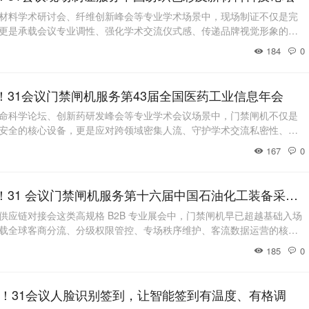
材料学术研讨会、纤维创新峰会等专业学术场景中，现场制证不仅是完
更是承载会议专业调性、强化学术交流仪式感、传递品牌视觉形象的核
织领域专家学者、色彩技术研发人员、新材料企业代表及行业媒体，参
184
0
围浓厚，证件作为参会者的“第一张学术名片”，其质感与设计直接呼应
议深耕现场制证领域，以“高质材质-即签即
！31会议门禁闸机服务第43届全国医药工业信息年会
命科学论坛、创新药研发峰会等专业学术会议场景中，门禁闸机不仅是
安全的核心设备，更是应对跨领域密集人流、守护学术交流私密性、彰
具。这类会议参会人群涵盖顶尖科学家、临床专家、药企研发团队、投
167
0
员等，身份层级多元，环节包含主旨演讲、闭门研讨、成果展览等，对
高效性有着极高要求。31会议深耕门禁闸机签
分区畅行 智控全域！31 会议门禁闸机服务第十六届中国石油化工装备采购峰会
供应链对接会这类高规格 B2B 专业展会中，门禁闸机早已超越基础入场
载全球客商分流、分级权限管控、专场秩序维护、客流数据运营的核心
国石油化工装备采购峰会这类汇聚全球采购商、装备供应商与行业专家
185
0
级多元、平行专场密集、闭门商务对接场景多、首日报到客流集中，对
精准度、场景适配性都提出了远超普通会
！31会议人脸识别签到，让智能签到有温度、有格调