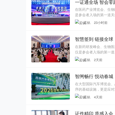
一证通全场 智会零
在医药产业博览会、生物
是参会者入场的第一道关
心环节。大国新药-CP
孟钒
23小时前
面积大、展商与观众规模
均有极高要求。传统人工
在新药研发峰会、生物医
仅是参会者入场的第一道
新药CPIC全球会议开设
孟钒
2天前
临床专家、投资人及产业
对签到系统的稳定性、核
在大型国际汽车博览会、
序的基础设施，更是应对
览面积动辄十万平方米，
孟钒
4天前
购商、媒体记者、普通观
率与现场秩序有着极高要
证件精印 质感入会