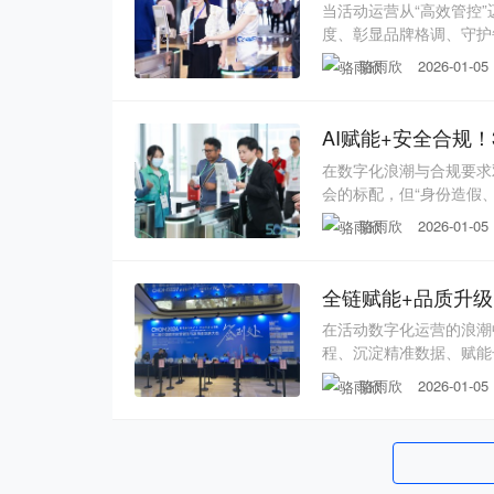
当活动运营从“高效管控
度、彰显品牌格调、守护
忽视了特殊人群适配、场
骆雨欣
2026-01-05
题。31会议人脸识别签到
打造“全人群适配、全场
AI赋能+安全合规
在数字化浪潮与合规要求
会的标配，但“身份造假
到多侧重效率提升，却忽
骆雨欣
2026-01-05
融、医疗等敏感行业需求
翼”，打造“精准防伪、
全链赋能+品质升级
在活动数字化运营的浪潮
程、沉淀精准数据、赋能
体验单一等问题，难以支
骆雨欣
2026-01-05
识别签到以“全链联动、
融合，打造“签到-服务-