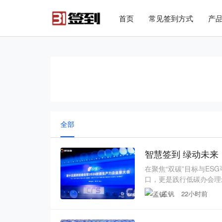
#list-header{background-image: url('');}
首页
常见签到方式
产
全部
在聚焦“双碳”目标与E
口，更是践行低碳办会理
暨第15届财经峰会汇聚了
孟钒
22小时前
新案例，是碳中和与ES
对签到的数字化水平与低