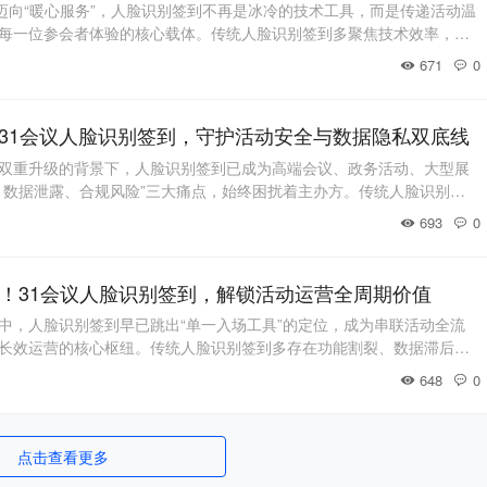
”迈向“暖心服务”，人脸识别签到不再是冰冷的技术工具，而是传递活动温
每一位参会者体验的核心载体。传统人脸识别签到多聚焦技术效率，却
景化体验与细节质感，导致部分参会者遭遇操作壁垒、体验割裂等问
671
0
以“科技为基、人文为本、场景为魂”，将AI技术与暖心服务深度融合，
景深耕、全细节赋能”的智能签到解
！31会议人脸识别签到，守护活动安全与数据隐私双底线
双重升级的背景下，人脸识别签到已成为高端会议、政务活动、大型展
、数据泄露、合规风险”三大痛点，始终困扰着主办方。传统人脸识别签
视了安全防伪的深度防护与数据隐私的合规保障，难以适配政务、金
693
0
。31会议人脸识别签到以“AI技术为核、安全合规为基、轻量运维为
合规可控、稳定可靠”的智能签到解决方案，
！31会议人脸识别签到，解锁活动运营全周期价值
中，人脸识别签到早已跳出“单一入场工具”的定位，成为串联活动全流
长效运营的核心枢纽。传统人脸识别签到多存在功能割裂、数据滞后、
撑现代活动“品质升级、精准运营、长效增值”的核心诉求。31会议人脸
648
0
品质体验、数据赋能、全域适配”为核心，将AI技术与活动全周期运营深度
沉淀-优化”的全链路解决方案
点击查看更多