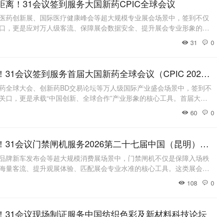
距离！31会议签到服务大国新药CPIC全球会议
医药创新展、国际医疗健康峰会等超大规模专业展会场景中，签到不仅
口，更是应对万人级客流、保障展会数据安全、提升展会专业形象的核
IC全球会议汇聚全球医药产业链上下游企业、科研机构与行业专家，展览
31
0
庞大、同期活动丰富，对签到系统的稳定性、核验效率与数据管理能力
签到模式下，入场口长队拥堵、核验效率有
智慧签到 链接全球！31会议签到服务首届大国新药全球会议（CPIC 2026）
药全球大会、创新药BD交易论坛等万人级国际产业盛会场景中，签到不
关口，更是承载“中国创新、全球合作”产业形象的核心工具。首届大国
65场专场会议，参会群体涵盖跨国药企高管、本土Biotech创始人、一线
60
0
链服务商，中外嘉宾占比高、商务对接需求密集、单日客流峰值突出，
验效率与多场景适配能力均有
智闸畅行 悦动春城！31会议门禁闸机服务2026第二十七届中国（昆明）国际汽车博览会
品牌新车发布会等超大规模消费展场景中，门禁闸机不仅是保障入场秩
海量客流、提升观展体验、匹配展会专业水准的核心工具。这类展会展
汇聚近百家品牌、千余款车型，观众达数万乃至十万人次，涵盖专业采
108
0
众与VIP嘉宾，单日客流高度集中，入场时段相对固定，对签到的通行效
求。31会议深耕门禁闸机签到领域，依托
！31会议现场制证服务中国纺织色彩及新材料科技论坛