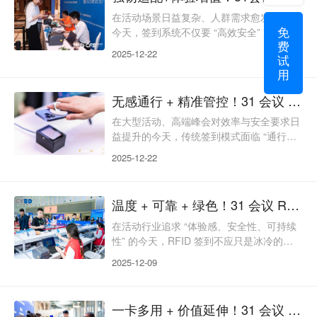
点，难以匹配现代活动的多元价值诉求。31
会议 RFID 签到以 “合规安全、数据增值、
在活动场景日益复杂、人群需求愈发多元的
免
绿色循环、生态协同” 为核心，让每一次签
今天，签到系统不仅要 “高效安全”，更要
费
到都成为创造长期价值的
“抗造耐用、适配全民、经济省心、体验加
2025-12-22
试
分”。传统 RFID 签到常陷入 “环境敏感、人
用
群适配不足、复用性差、体验单一” 的困
境，难以匹配现代活动的全维度诉求。31
无感通行 + 精准管控！31 会议 RFID 签到，解锁活动智能新体验
会议 RFID 签到以 “强韧抗干扰、全人群友
好、长期复用、体验增值” 为核心，打破场
在大型活动、高端峰会对效率与安全要求日
景与人群限制，让每一次签到都成为活动品
益提升的今天，传统签到模式面临 “通行拥
质的加分项，为超百万场不同类型活
堵、识别低效、管控薄弱” 等痛点，难以匹
2025-12-22
配现代活动的精细化运营需求。31 会议
RFID 签到以 “无感识别、高效通行、精准
管控、全链联动” 为核心，将 RFID 射频技
温度 + 可靠 + 绿色！31 会议 RFID 签到，解锁活动运营新维度
术与活动数字化管理深度融合，让参会者体
验 “刷物即过” 的便捷，为主办方构建起智
在活动行业追求 “体验感、安全性、可持续
能化、可视化的运营体系，成为超百万场大
性” 的今天，RFID 签到不应只是冰冷的技
型活动的首选签到方案。无感通行：毫
术工具，更应成为传递人文关怀、保障活动
2025-12-09
稳定、践行绿色理念的重要载体。传统
RFID 签到常陷入 “功能单一、忽视特殊人
群、应急能力薄弱、资源浪费” 的困境，难
一卡多用 + 价值延伸！31 会议 RFID 签到，让活动从入场焕活全链
以匹配现代活动的多元需求。31 会议 RFID