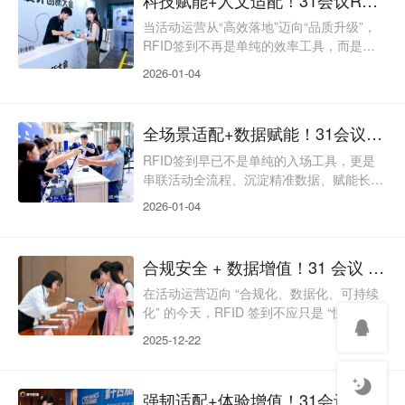
化运营”的核心诉求。31会议RFID签到以“智
能联动为核、场景体验为脉、长效价值为
当活动运营从“高效落地”迈向“品质升级”，
魂”，将无线射频技术与活动全流程运营深
RFID签到不再是单纯的效率工具，而是串
度融合，打造“全场景协同、全服务衔接、
联科技质感、人文关怀与品牌价值的核心载
2026-01-04
全数据赋能
体。传统RFID签到多聚焦技术赋能，却忽
视了特殊人群适配、细节体验打磨与品牌调
性融合，导致体验割裂、格调不足。31会议
全场景适配+数据赋能！31会议RFID签到，解锁活动运营全链路价值
RFID签到以“科技为基、人文为本、品质为
魂”，将无线射频技术与暖心服务深度融
RFID签到早已不是单纯的入场工具，更是
合，打造“全人群适配、全细节赋能、全场
串联活动全流程、沉淀精准数据、赋能长效
景彰显”的智能签到解决方案，让科技有温
运营的核心枢纽。31会议RFID签到以“全场
2026-01-04
度，让活
景适配、数据实时联动、轻量运维、价值延
伸”为核心，打破场景局限与数据壁垒，将
签到数据转化为运营资产，实现“入场管控
合规安全 + 数据增值！31 会议 RFID 签到，构建活动运营长期价值闭环
+流程优化+后续转化”的全链路赋能，适配
从小型闭门会到大型展会的多元活动需求。
在活动运营迈向 “合规化、数据化、可持续
全场景覆盖：千人千策，适配多元活动需求
化” 的今天，RFID 签到不应只是 “快速入
31会议RFID签到拒绝“一刀切”，通过灵活的
场” 的工具，更应成为保障数据安全、沉淀
2025-12-22
硬
客户资产、优化长期运营、践行社会责任的
核心载体。传统 RFID 签到常面临 “数据泄
露、隐私风险、数据短效、资源浪费” 等痛
强韧适配+体验增值！31会议RFID签到，承包活动全周期优质服务