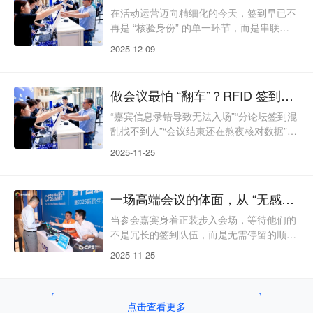
签到打破技术思维局限，以 “人文温度为
在活动运营迈向精细化的今天，签到早已不
魂、稳定可靠为基、绿色可持续为翼”，从
再是 “核验身份” 的单一环节，而是串联起
人性化适配、应急保障、长期复用、绿
参会体验、品牌传播、客户沉淀的核心枢
2025-12-09
纽。传统 RFID 签到仅停留在 “快速入场” 的
基础功能，却浪费了其背后蕴藏的互动价
值、品牌潜力与数据资产。31 会议 RFID
做会议最怕 “翻车”？RFID 签到让你全程稳如泰山
签到打破功能局限，以 “一卡多用” 为核
心，将签到凭证升级为 “体验入口、品牌载
“嘉宾信息录错导致无法入场”“分论坛签到混
体、数据钥匙”，让活动从入场开始就焕活
乱找不到人”“会议结束还在熬夜核对数据”
全链路价值，为超百万场活动创造超出
“突发大雨导致纸质签到表损坏”—— 筹备一
2025-11-25
场会议，就像一场 “闯关游戏”，随时可能遇
到各种突发状况。而签到作为会议的 “第一
关”，一旦出错，不仅影响嘉宾体验，更会
一场高端会议的体面，从 “无感签到” 开始
打乱整场活动的节奏。31 会议 RFID 签到
系统，用数字化技术破解各类会议痛点，让
当参会嘉宾身着正装步入会场，等待他们的
每一场活动都能全程顺畅、万无一失。这些
不是冗长的签到队伍，而是无需停留的顺畅
会议痛点，RFID 签到全搞定办会
通行；当主办方需要统计到场情况，无需人
2025-11-25
工逐一对接，后台已自动生成精准报表
—— 这才是高端会议应有的质感。31 会议
RFID 签到系统，不止解决效率难题，更以
点击查看更多
科技赋能，让每一场会议都自带专业气场，