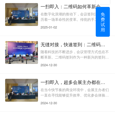
正在经历一场革命性的变革。二维码签到以
一扫即入：二维码如何革新会议签到流程
其快速、便捷、高效的特点，迅速成为会议
免
管理的新宠。本文将全面解析二维码签到如
在数字化浪潮的推动下，会议签到流程正经
费
何助力高效会议管理。让我们一起揭开二维
历着一场革命性的变革。传统的手工签到方
试
码签到的神秘面纱，探索它如何成为企业提
式，常常因为效率低下、易出错、耗时长而
2025-01-02
用
升会议效率的秘密武器
备受诟病。如今，二维码技术以其独特的便
捷性和高效性，为会议签到带来了全新的解
决方案。二维码签到，以“一扫即入”的便捷
无缝对接，快速签到：二维码签到如何助力会议管理
性赢得了众多主办方的青睐。参会者只需出
示手机上的电子票二维码，就能快速完成签
随着科技的不断进步，会议管理方式也在不
到，极大地简化了会议的入场流程。二维码
断革新。二维码签到作为一种新兴的签到技
签到的技术原理 二维码签到的核心在于二
术，正逐渐成为会议管理的新宠。本文将探
2024-12-30
维码的编
讨二维码签到如何为会议管理带来便利，提
高效率，并增强参会者的体验。二维码签到
的基本原理二维码签到的基本原理涉及到二
一扫即入，超多会展主办都在用的签到方式
维码的生成、分发、扫描和验证四个主要步
骤。以下是这一过程的详细解释：1. 二维码
在当今快节奏的商业环境中，会展主办者们
的生成：通过31二维码签到系统，会议组织
一直在寻找能够提升效率、优化参会体验的
者能够根据参会者的信息（如姓名、会议
解决方案。随着移动技术的发展，一种创新
2024-12-30
ID、座位号等）
的签到方式——二维码签到，已经成为众多
会展的首选。这种签到方式以其快速、便捷