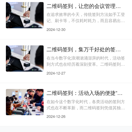
的特点，正在重新定义会议和活动的入场流
二维码签到，让您的会议管理更简单！
程。文章接下来将深入探讨二维码签到技术
如何为会展主办者带来便利，以及它如何改
在追求效率的今天，传统签到方法如手工登
变参会者的签到体验。我们将一起了解这种
记、刷卡等，不仅耗时耗力，而且容易出
技术背后的原理，以及它如何在实际应用中
错，已不适应现代会议需求。幸运的是，二
2024-12-30
展现出其强大的功能和
维码签到技术的出现，以其便捷和高效，正
在迅速成为会议管理的新宠。这种技术不仅
简化了流程，还提升了参会体验。文章接下
二维码签到，集万千好处的签到方式！
来将详细介绍二维码签到如何简化会议管理
流程，提升参会者的体验，并探讨其背后的
在当今数字化浪潮汹涌澎湃的时代，活动签
技术原理及在实际应用中的优势。二维码签
到方式也在经历着深刻变革。二维码签到以
到的技术原理 二维码签到技术基于二维码
其独特的魅力，成为了众多活动组织者的得
2024-12-27
的编码和解码
力助手，宛如一把智慧之钥，轻松开启活动
入场的便捷之门。接下来，让我们一同深入
探寻二维码签到的卓越优势以及简便易用的
二维码签到：活动入场的便捷“通行证”
使用步骤。 一、卓越优势（一）高效快
捷，节省时间传统签到方式常常让参会者陷
在如今这个数字化时代，各类活动的签到方
入漫长的排队等待，填写表格、人工核对信
式也在不断革新，而二维码签到凭借其独特
息等流程繁琐且耗时。而二维码签到则如同
的优势，已然成为众多活动组织者的心仪之
2024-12-26
一股清流，参
选。它就像是一把便捷的“通行证”，轻松开
启活动入场的大门。下面，就让我们一同深