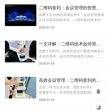
飞速发展，二维码签到以一种革命性的姿态
二维码签到：会议管理的智慧变革
闯入会议管理领域，以其高效、便捷、准确
的特点，极大地简化了会议管理流程，提升
在数字化浪潮的汹涌澎湃中，会议管理领域
了参会体验。本文将深入探讨二维码签到如
正经历着深刻的变革，二维码签到技术作为
何简化会议管理，以及它所带来的诸多优
其中的佼佼者，正以其独特的魅力重塑着会
2025-01-03
势。二维码签到的实施过
议签到流程。它犹如一把智能钥匙，开启了
高效、便捷会议管理的新时代。二维码签到
的工作原理二维码签到基于先进的二维码编
一文详解：二维码技术如何简化会议流程
码与解码技术，构建起一套高效的签到体
系。活动主办方运用专业的签到系统，将参
在数字化时代，技术的进步不断推动着各行
会者的姓名、单位、联系方式等关键信息，
各业的变革，会议管理领域也不例外。二维
按照特定规则转化为独一无二的二维码。这
码技术，作为一种便捷、高效的信息传递方
2025-01-02
些二维码通过电子邮件、
式，已经在会议流程中扮演着越来越重要的
角色。从签到到资料分发，再到实时互动，
二维码的应用正在重塑我们对会议的传统认
高效会议管理：二维码签到的全面解析
知。本文将深入探讨二维码技术如何简化会
议流程，提高效率，以及它为参会者带来的
会议，作为企业决策、团队协作和信息共享
全新体验。让我们一起探索这项技术如何成
的重要平台，其管理效率直接影响到企业运
为会议管理的新利器，开启智能会议的新篇
营的流畅度和效果。传统的会议管理方式常
2025-01-02
章。二维码签到的基本
常因为签到环节的繁琐和低效而成为瓶颈。
随着二维码技术的兴起，会议签到这一环节