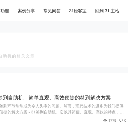
品功能
案例分享
常见问答
31碰客宝
回到 31 主站
自助机
自助机的相关文章
1签到自助机：简单直观、高效便捷的签到解决方案
签到环节常常成为令人头疼的问题。然而，现代技术的进步为我们提供
便捷的解决方案 - 31签到自助机。它以其简便、直观、高效的特点，为
来了革命性的改变。31签到产品支持安装在自助机上使用，开启自助机
1779
0
展现场，方便嘉宾自行签到/制证/领证，操作完直接入场。首先，31签