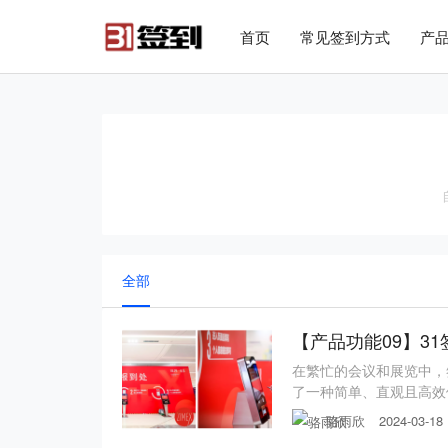
#list-header{background-image: url('');}
首页
常见签到方式
产
全部
【产品功能09】3
在繁忙的会议和展览中，
了一种简单、直观且高效
现场签到、制证和领证带
骆雨欣
2024-03-18
模式，特别适用于大型会