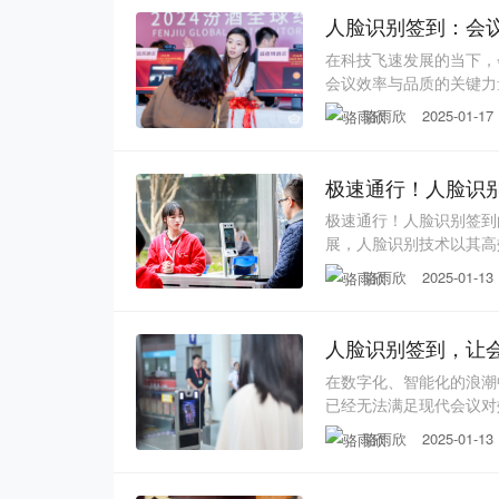
人脸识别签到：会
在科技飞速发展的当下，
会议效率与品质的关键力
术构建而成。通过高清摄
骆雨欣
2025-01-17
的特征点，构建独一无二
脸图像并与预存模板精准
极速通行！人脸识
极速通行！人脸识别签到
展，人脸识别技术以其高
动、会议、商务洽谈等场
骆雨欣
2025-01-13
前所未有的管理便利性和
脸识别签到技术的工作原
人脸识别签到，让
在数字化、智能化的浪潮
已经无法满足现代会议对
以其高效、便捷、安全的
骆雨欣
2025-01-13
人脸识别签到技术是一种
人脸特征，实现对参会人