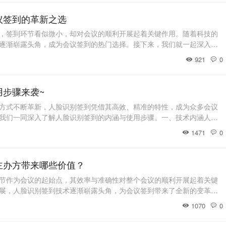
通过高分辨率摄像头捕捉参会者面
议签到的革新之选
，签到环节看似微小，却对会议的顺利开展起着关键作用。随着科技的
逐渐崭露头角，成为会议签到的热门选择。接下来，我们就一起深入了
、人脸识别签到概述人脸识别签到，是现代科技与会议管理深度融合的
921
0
智能技术，利用摄像头捕捉参会者的面部图像，再通过深度学习算法，
眼睛、鼻子、嘴巴的形状、位置及相互间的比例
用步骤来袭~
方式不断革新，人脸识别签到凭借其高效、精准的特性，成为众多会议
我们一同深入了解人脸识别签到的内涵与使用步骤。一、技术内涵人脸
机视觉、机器学习与模式识别等前沿技术的智能签到方式。它以参会者
1471
0
为识别依据，通过专业设备采集面部图像，运用先进算法提取面部特征
等关键部位的位置、形状及相互间的几何关系，
主办方带来哪些价值？
节作为会议的起始点，其效率与准确性对整个会议的顺利开展起着关键
展，人脸识别签到技术逐渐崭露头角，为会议签到带来了全新的变革。
内核人脸识别签到，是基于先进的生物识别技术，利用计算机视觉和模
1070
0
面部特征进行精准识别与匹配，从而实现快速、准确签到的一种方式。
参会者面部图像，系统会自动提取诸如面部轮廓