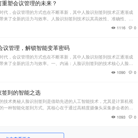
何重塑会议管理的未来？
时代，会议管理的方式也在不断革新，其中人脸识别签到技术正逐渐成
带来了全新的活力与效率。人脸识别签到技术以其高效性、准确性、安
数据记录与分析等显著优势，正在逐步重塑会议管理的未来。本文将深
1116
0
如何改变会议管理流程，提升会议品质，以及为会议组织者和参与者带
签到技术概述 人脸识别签到技术是
碰撞会议管理，解锁智能变革密码
时代，会议管理的方式也在不断革新，其中人脸识别签到技术正逐渐成
带来了全新的活力与效率。一、内涵：人脸识别签到的技术核心人脸识
机视觉技术和深度学习算法构建而成的智能化签到体系。在会议现场，
1090
0
捕捉参会者的面部图像，这些图像数据会即刻传输至后台系统。系统凭
人脸的关键特征进行深度剖析，涵盖五官的独特
议签到的智能之选
的技术奥秘人脸识别签到是借助先进的人工智能技术，尤其是计算机视
的一种智能化签到方式。其核心在于通过高精度摄像头采集参会者的面
被迅速传输至后台系统。 系统运用深度学习算法，深度分析人脸的诸多
1093
0
状、位置、比例关系，以及面部的纹理细节等。随后，将所捕捉到的人
库中的参会者人脸模板进行精准比