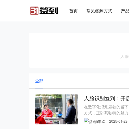
#list-header{background-image: url('');}
首页
常见签到方式
产
人
人
全部
人脸识别签到：开
在数字化浪潮席卷的当下
方式，正以其独特的魅力
别签到的奥秘。 一、概
骆雨欣
2025-01-23
应用，它利用计算机视觉