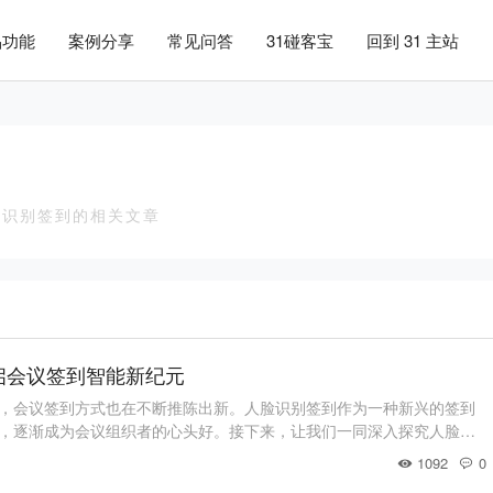
品功能
案例分享
常见问答
31碰客宝
回到 31 主站
脸识别签到
脸识别签到的相关文章
启会议签到智能新纪元
，会议签到方式也在不断推陈出新。人脸识别签到作为一种新兴的签到
，逐渐成为会议组织者的心头好。接下来，让我们一同深入探究人脸识
述：人脸识别签到的技术蓝图人脸识别签到，是基于生物识别技术的前沿
1092
0
与模式识别算法，对参会者的面部特征进行精准识别与匹配，从而实现