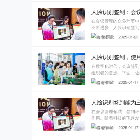
高效、准确的签到流程。
人脸识别签到：会
在会议管理的众多环节中
不断进步，人脸识别签到
解一下人脸识别签到。一
骆雨欣
2025-01-23
成果。它基于先进的人工
精准提取面部特征点，如
人脸识别签到，使
在数字化时代，会议签到
组织者的首选。下面，让
识别签到，是融合了计算
骆雨欣
2025-01-17
面部独一无二的生理特征
点，如眼睛、鼻子、嘴巴
人脸识别签到能为
在会议管理领域，签到环
作用。随着科技的飞速发
一、人脸识别签到的技术
骆雨欣
2025-01-17
式识别算法，对参会者的
通过高分辨率摄像头采集