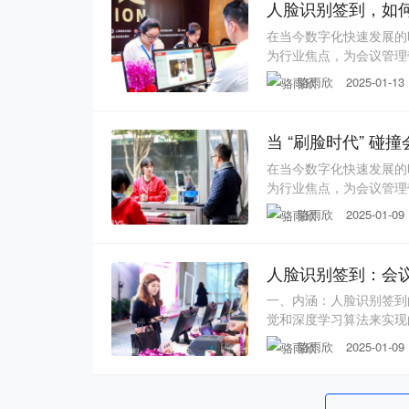
人脸识别签到，如
在当今数字化快速发展的
为行业焦点，为会议管理
全性、用户体验友好以及
骆雨欣
2025-01-13
入探讨人脸识别签到技术
来的诸多益处。人脸识别
当 “刷脸时代” 
在当今数字化快速发展的
为行业焦点，为会议管理
别签到是基于先进的计算
骆雨欣
2025-01-09
专业的高清摄像头会迅速
借复杂且精密的算法，对
人脸识别签到：会
一、内涵：人脸识别签到
觉和深度学习算法来实现
部图像，这些图像信息会
骆雨欣
2025-01-09
关键特征，例如五官的形
脸特征与预先存储在数据