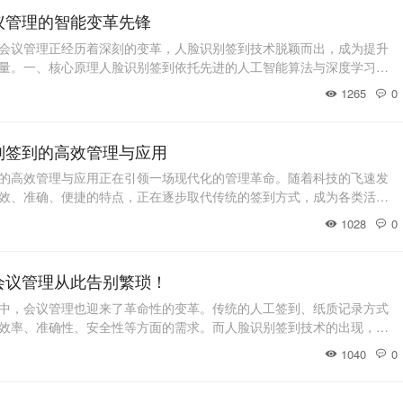
议管理的智能变革先锋
会议管理正经历着深刻的变革，人脸识别签到技术脱颖而出，成为提升
量。一、核心原理人脸识别签到依托先进的人工智能算法与深度学习技
像头捕捉参会者面部图像，系统迅速提取眼睛、鼻子、嘴巴等关键部位
1265
0
的人脸特征模板。这些模板存储于数据库中，签到时，系统再次捕捉人
比对，当相似度达到设定阈值，即刻完成签到流
别签到的高效管理与应用
的高效管理与应用正在引领一场现代化的管理革命。随着科技的飞速发
效、准确、便捷的特点，正在逐步取代传统的签到方式，成为各类活
合的首选签到手段。这项技术不仅极大地提升了签到的效率，还带来了
1028
0
安全性。接下来，让我们深入探讨人脸识别签到的高效管理与应用。人
理 人脸识别签到技术基于先进的人工
会议管理从此告别繁琐！
中，会议管理也迎来了革命性的变革。传统的人工签到、纸质记录方式
效率、准确性、安全性等方面的需求。而人脸识别签到技术的出现，则
特点，为会议管理带来了全新的解决方案，让会议管理从此告别繁琐。
1040
0
基于人工智能算法和深度学习技术的身份验证方式。它通过捕捉和分析
员的快速、准确识别，并完成签到过程。具体来