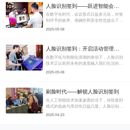
口。作为深耕智慧会务领域十余年的31会
人脸识别签到——跃进智能会议签到新时代
议，我们始终站在技术创新的前沿。今天，
就让我们一同探索人脸识别签到技术如何打
在数字化时代，会议形式日益多元化，对签
破传统桎梏，为行业注入全新活力！一、传
到环节的效率、准确性和安全性也提出了更
统签到的“痛点”大揭秘（一）效率低下，排
高的要求。传统的签到方式，如纸质签到、
2025-05-08
队成“灾难现场”一场千
刷卡签到等，往往存在流程繁琐、耗时费
力、易出错等问题，已经难以满足现代会议
的需求。而人脸识别签到作为一种先进的智
人脸识别签到：开启活动管理智能化新时代
能签到技术，正凭借其独特的优势，逐渐成
为会议签到的新选择，为会议的高效组织和
在数字化与智能化浪潮的推动下，人脸识别
顺利开展提供了有力保障。一、人脸识别签
技术正以前所未有的速度融入我们生活的各
到简介人脸识别签到是基于人脸识别技术的
个领域，从日常的手机解锁到金融支付，从
2025-05-08
一种智能化签到方式。它
公共交通到安防监控。如今，这项前沿科技
也正革新着活动管理的传统模式，为会议、
展览、论坛等各类活动带来前所未有的高
刷脸时代——解锁人脸识别签到
效、便捷与精准体验。今天，让我们一同深
入了解人脸识别签到的奥秘，探寻它为活动
在人工智能技术加速渗透的当下，传统签到
管理带来的变革以及未来的发展前景。一、
模式的低效与滞后性日益凸显。人脸识别签
人脸识别签到：定义与技术原理（一）人脸
到作为生物识别技术的典型应用，凭借其独
2025-04-23
识别签到的定义人脸识别
特的技术逻辑与多维优势，正成为各行业数
字化转型的重要入口。本文将深入解析其技