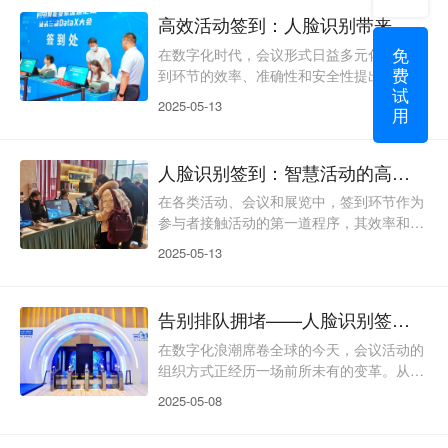
求。而人脸识别签到作为一种先进的智能签
高效活动签到：人脸识别带来新体验
到技术，正凭借其独特的优势，逐渐成为会
免
议签到的新选择，为会议的高效组织和顺利
在数字化时代，会议形式日益多元化，对签
费
开展提供了有力保障。一、人脸识别签到的
到环节的效率、准确性和安全性提出了更高
试
原理人脸识别签到是基于人脸识别技术的一
的要求。传统的签到方式，如纸质签到、刷
2025-05-13
用
种智能化签到方式。它
卡签到等，往往存在流程繁琐、耗时费力、
易出错等问题，已经难以满足现代会议的需
求。而人脸识别签到作为一种先进的智能签
人脸识别签到：智慧活动的高效之选
到技术，正凭借其独特的优势，逐渐成为会
议签到的新选择，为会议的高效组织和顺利
在各类活动、会议和展览中，签到环节作为
开展提供了有力保障。一、人脸识别签到的
参与者接触活动的第一道程序，其效率和体
意义人脸识别签到不仅仅是一种技术的创
验感至关重要。传统的签到方式在面对日益
2025-05-13
新，更是会议管理的一次
多样化和规模化的活动时，逐渐暴露出诸多
弊端。而人脸识别签到的出现，犹如一束
光，为活动签到及人员管理带来了全新的解
告别排队拥堵——人脸识别签到如何重塑会务体验？
决方案，正成为现代智慧活动的标配。一、
传统签到方式：效率与管理的双重困境在人
在数字化浪潮席卷全球的今天，会议活动的
脸识别签到普及之前，活动签到主要依赖手
组织方式正经历一场前所未有的变革。从纸
工签到、纸质签到表签到、胸卡签到等传统
质签到、二维码核验到如今的人脸识别技
2025-05-08
方式。这些方式在小型活
术，会议签到这一看似简单的环节，已成为
提升活动效率、优化参会体验的关键突破