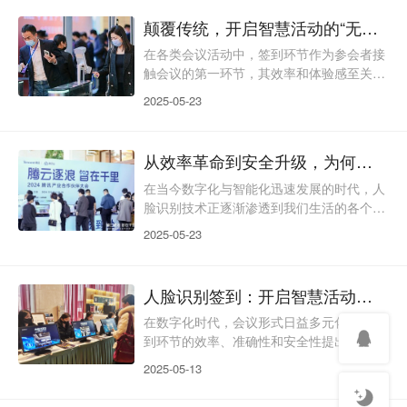
的负面评价。而随着人工智能技术的突破，
颠覆传统，开启智慧活动的“无感通行”时代
人脸识别签到以其“秒级通行、精准管控、
数据赋能”的硬核实力，正在重塑活动管理
在各类会议活动中，签到环节作为参会者接
的全流程，成为智慧现场的“标配”解决方
触会议的第一环节，其效率和体验感至关重
案。一、传统签到之痛：效率、安全、数据
要。传统的签到方式，如纸质签到、刷卡签
2025-05-23
的“三重困境”（一
到等，往往存在效率低下、容易出错、体验
感差等问题，不仅浪费了参会者的时间，也
给会议组织者带来了诸多不便。随着科技的
从效率革命到安全升级，为何人脸识别签到成为活动管理新标杆？
不断发展，人脸识别签到技术应运而生，为
会议签到带来了全新的解决方案。一、人脸
在当今数字化与智能化迅速发展的时代，人
识别签到简介人脸识别签到是一种基于面部
脸识别技术正逐渐渗透到我们生活的各个领
特征的生物识别技术，通过摄像头采集参会
域，从日常的手机解锁、支付验证到公共交
2025-05-23
者的面部图像，运用先
通、安防监控等，都展现出其独特的优势。
现在，这项前沿科技也正革新着会议与活动
管理的传统模式，为人脸识别签到提供了广
人脸识别签到：开启智慧活动，畅享智能便捷
阔的应用空间，为会议管理带来前所未有的
高效、便捷与精准体验。一、人脸识别签到
在数字化时代，会议形式日益多元化，对签
简介人脸识别签到是一种基于人工智能与生
到环节的效率、准确性和安全性提出了更高
物识别技术的先进签到方式，主要通过人脸
的要求。传统的签到方式，如纸质签到、刷
2025-05-13
识别设备捕捉参会者的
卡签到等，往往存在流程繁琐、耗时费力、
易出错等问题，已经难以满足现代会议的需