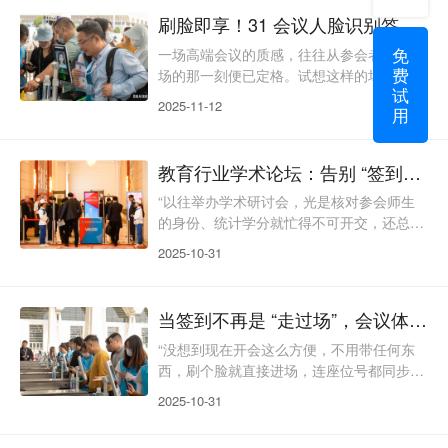
造的专业形象打了折扣。31 会议人脸识别
刷脸即享！31 会议人脸识别签到，定义高端会议入场新标杆
签到打破了 “签到只是入场” 的固有认知，
免
以 “高效、安全、尊崇” 为核心，将技术与
一场高端会议的质感，往往从参会者踏入会
费
人文关怀深度融合，让签到从 “流程化通关”
场的那一刻便已定格。试想这样的场景：提
试
升级为 “个性化礼遇”，为高端会议
前半小时抵达会场，却被数十米的签到长队
2025-11-12
用
困住；翻遍背包找不到实体邀请函，在签到
台尴尬不已；身为重要嘉宾，却因签到拥堵
错过关键开场演讲。传统签到模式的低效与
教育行业学术论坛：告别 “签到混乱”，让学术交流更专注
繁琐，不仅消耗着参会者的耐心，更让主办
方精心打造的专业形象大打折扣。31 会议
“以往举办学术研讨会，光是核对参会师生
人脸识别签到技术的出现，正以科技之力打
的身份、统计学分就忙得不可开交，还总出
破行业桎梏，让签到从 “瓶颈环节” 蜕变为
现代签、漏签的情况。” 某高校会议组织者
2025-10-31
“亮点体验”
李老师的困扰，道出了教育行业会议的普遍
痛点。而引入 31 会议人脸识别签到系统
后，这一难题迎刃而解。在一场全国性高校
当签到不再是 “走过场”，会议体验从这里升级
教学研讨会中，31 会议为参会师生打造了
“身份核验 + 学分自动登记” 的一体化解决方
“没想到现在开会这么方便，不用带任何东
案。参会者通过学校官网报名时，系统自动
西，刷个脸就直接进场，连座位号都同步推
关联教务系统中的身份信息与人脸数据；现
到手机上了！” 刚参加完行业峰会的张先
2025-10-31
场签
生，对 31 会议人脸识别签到系统赞不绝
口。在如今快节奏的商务场景中，参会者对