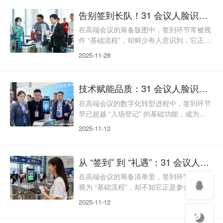
人员在堆积的名单中反复核对信息，偶尔还
告别签到长队！31 会议人脸识别技术，重新定义高端会议入场体验
会因凭证丢失、信息不符陷入僵局 —— 一
场精心筹备的高端会议，竟可能从 “签到拥
在高端会议的筹备版图中，签到环节常被视
堵” 开始留下遗憾。当行业还在为传统签到
作 “基础流程”，却鲜少有人意识到，它正是
的低效与繁琐困扰时，31 会议早已用人脸
参会者与会议的 “第一次情感对话”。想象这
2025-11-28
识别技术给出了
样一幕：行业峰会现场，参会者手持邀请函
在签到台前排起长队，工作人员逐一人工核
验信息，短短几分钟的等待，却让期待感逐
技术赋能品质：31 会议人脸识别签到重构高端会议运营新逻辑
渐消磨；更有甚者，重要嘉宾因拥堵错过开
场演讲，留下难以弥补的遗憾。传统签到的
在高端会议的数字化转型进程中，签到环节
痛点，远不止于此。凭证携带繁琐，名片、
早已超越 “入场登记” 的基础功能，成为衡
邀请函、身份证缺一不可，一旦遗漏便会陷
量会议品质、体现运营实力的核心指标。传
2025-11-12
入尴尬；身份
统签到模式的低效拥堵、安全隐患、体验粗
糙等问题，与高端会议追求的专业、精准、
尊崇感严重脱节。31 会议人脸识别签到以
从 “签到” 到 “礼遇”：31 会议人脸识别签到，让高端会议更有温度
技术为核心驱动力，从运营效率、安全管
控、品牌价值、数据应用四个维度重构会议
在高端会议的筹备清单里，签到环节常常被
运营逻辑，让签到不仅是 “入场第一步”，更
视为 “基础流程”，却不知它正是参会者与会
是高端会议数字化升级的 “关键支点”。运营
议的 “第一次情感连接”。传统签到的长队拥
2025-11-12
效率革命
堵、凭证繁琐、身份核验低效等问题，不仅
消耗着参会者的期待感，更让主办方精心营