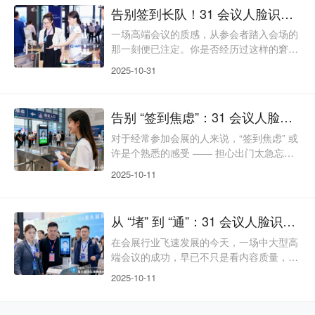
会议效率的期待早已超越 “按时入场”，而
告别签到长队！31 会议人脸识别签到，重塑会展入场新体验
31 会议的人脸识别签到，正以 “无感体验 +
智能联动”，重新定义会议的打开方式。传
一场高端会议的质感，从参会者踏入会场的
统签到的痛点，远不止排队拥堵。人工核对
那一刻便已注定。你是否经历过这样的窘
信息易出错，导致参会者 “有名无位”；纸质
境：提前半小时到场，却被数十米的签到长
2025-10-31
队困住；翻遍背包找不到实体邀请函，在工
作人员面前尴尬不已；明明是重要嘉宾，却
因签到拥堵错过开场演讲？在会展行业飞速
告别 “签到焦虑”：31 会议人脸识别签到，重新定义会展入场体验
发展的今天，签到早已不是简单的 “登记入
场”，而是参会者与会议的 “第一次握手”。
对于经常参加会展的人来说，“签到焦虑” 或
传统人工签到的低效、繁琐，不仅消耗着参
许是个熟悉的感受 —— 担心出门太急忘带
会者的耐心，更让主办方精心打造的专业形
邀请函，害怕现场排队太久错过重要环节，
2025-10-11
象大打折扣。31
纠结临时更换参会人会不会无法入场……
这些看似小事的问题，却常常成为影响参会
体验的 “第一道坎”。而 31 会议推出的人脸
从 “堵” 到 “通”：31 会议人脸识别签到如何重塑会展入场新秩序
识别签到技术，正以 “无感、无界、无忧”
的特性，将这些焦虑一一化解，为会展行业
在会展行业飞速发展的今天，一场中大型高
注入全新的入场活力。参会者视角：从 “繁
端会议的成功，早已不只是看内容质量，更
琐等待” 到 “秒速入场”，体验感拉满
取决于从入场到离场的全流程体验。而签到
2025-10-11
环节作为参会者与会议的 “第一次握手”，却
长期被人工登记的低效、拥堵所困扰 ——