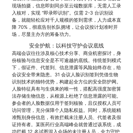
现场拍摄，信息即刻同步至云端数据库，无需人工录
入核对，实现 “即录即识别”。仅需 2-3 台识别设
备，就能轻松应对千人规模的签到需求，人力成本直
降 70%，彻底告别长队拥堵，让会议按计划准时开
场，尽显主办方的筹备功力。
安全护航：以科技守护会议底线
高端会议往往涉及核心技术分享、商业机密探讨，身
份核验与信息安全是不可逾越的底线。传统签到模式
下，假证件、代签到、信息泄露等风险始终存在，给
会议安全带来隐患。31 会议人脸识别签到凭借生物
识别技术的独特优势，构建起全方位的安全防护网。
人脸特征具有与生俱来的唯一性，搭配高强度加密算
法存储生物信息，从根源上杜绝了信息泄露的可能。
参会者的人脸数据仅用于签到核验，且仅授权人员可
访问管理，充分保障个人隐私权益。同时，系统能精
准甄别身份信息，有效拦截未注册人员、代签者及假
证持有者。某医药行业高端峰会就曾通过该系统，成
功拦截 12 名试图混入会场的未注册人员，全力守护