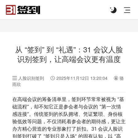
#list-header{background-image: url('');}
从 “签到” 到 “礼遇”：31 会议人脸
识别签到，让高端会议更有温度
人脸识别签到
2025年11月12日 13:20:04
骆
雨欣
在高端会议的筹备清单里，签到环节常常被视为 “基
础流程”，却不知它正是参会者与会议的 “第一次情
感连接”。传统签到的长队拥堵、凭证繁琐、身份核
验低效等问题，不仅消耗着参会者的期待感，更让主
办方精心营造的专业形象打了折扣。31 会议人脸识
别签到打破了 “签到只是入场” 的固有认知，以 “高