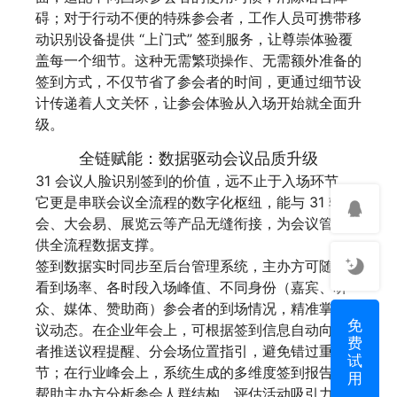
碍；对于行动不便的特殊参会者，工作人员可携带移
动识别设备提供 “上门式” 签到服务，让尊崇体验覆
盖每一个细节。这种无需繁琐操作、无需额外准备的
签到方式，不仅节省了参会者的时间，更通过细节设
计传递着人文关怀，让参会体验从入场开始就全面升
级。
全链赋能：数据驱动会议品质升级
31 会议人脸识别签到的价值，远不止于入场环节，
它更是串联会议全流程的数字化枢纽，能与 31 轻
会、大会易、展览云等产品无缝衔接，为会议管理提
供全流程数据支撑。
签到数据实时同步至后台管理系统，主办方可随时查
看到场率、各时段入场峰值、不同身份（嘉宾、听
众、媒体、赞助商）参会者的到场情况，精准掌握会
免
议动态。在企业年会上，可根据签到信息自动向参会
费
者推送议程提醒、分会场位置指引，避免错过重要环
试
节；在行业峰会上，系统生成的多维度签到报告，能
用
帮助主办方分析参会人群结构、评估活动吸引力，为