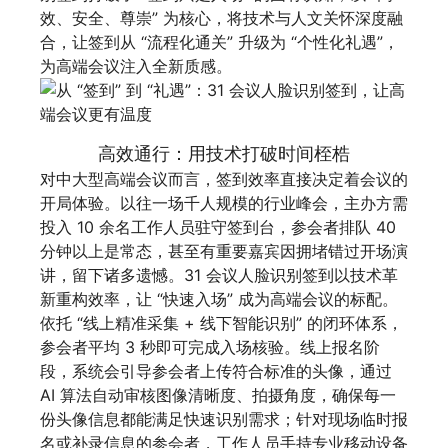
效、安全、尊崇” 为核心，将技术与人文关怀深度融
合，让签到从 “流程化通关” 升级为 “个性化礼遇”，
为高端会议注入全新质感。
高效通行：用技术打破时间桎梏
对中大型高端会议而言，签到效率直接决定着会议的
开局体验。以往一场千人规模的行业峰会，主办方需
投入 10 余名工作人员驻守签到台，参会者排队 40
分钟以上是常态，甚至有重要嘉宾因拥堵错过开场演
讲，留下诸多遗憾。31 会议人脸识别签到以技术革
新重构效率，让 “快速入场” 成为高端会议的标配。
依托 “线上精准采集 + 线下智能识别” 的闭环体系，
参会者平均 3 秒即可完成入场核验。线上报名阶
段，系统会引导参会者上传符合标准的头像，通过
AI 算法自动审核图像清晰度、拍摄角度，确保每一
份头像信息都能满足快速识别需求；针对现场临时报
名或补录信息的参会者，工作人员手持专业移动设备