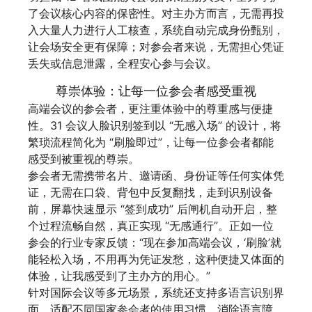
了会议核心内容的保密性。对主办方而言，无需再投
入大量人力进行人工核查，系统自动完成身份甄别，
让会场安全更有保障；对参会者来说，无需担心凭证
丢失或信息泄露，全程安心参与会议。
尊崇体验：让每一位参会者感受重视
高端会议的参会者，更注重体验中的尊重感与便捷
性。31 会议人脸识别签到以 “无感入场” 的设计，将
繁琐流程简化为 “刷脸即过”，让每一位参会者都能
感受到被重视的尊崇。
参会者无需携带名片、邀请函、身份证等任何实体凭
证，无需在口袋、背包中反复翻找，走到识别设备
前，屏幕快速显示 “签到成功” 后闸机自动开启，整
个过程流畅自然，真正实现 “无感通行”。正如一位
参会的行业专家反馈：“现在参加高端会议，‘刷脸’就
能轻松入场，不用再为凭证发愁，这种便捷又体面的
体验，让我感受到了主办方的用心。”
针对国际会议等多元场景，系统还支持多语言识别界
面，适配不同国家参会者的使用习惯，消除语言障