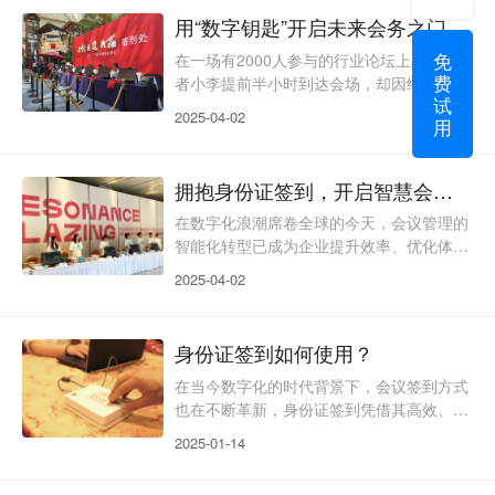
向“智能提效”转型。身份证签到凭借其精
用“数字钥匙”开启未来会务之门
准、高效、安全的特性，成为会务管理升级
免
的关键突破点。一、什么是身份证签到？身
在一场有2000人参与的行业论坛上，参会
费
份证签到是通过专业设备（如身份证读卡
者小李提前半小时到达会场，却因纸质签到
试
器、闸机、自助终端等）读取二代身份证芯
流程繁琐，险些错过开场演讲。这样的场景
2025-04-02
用
片信息，实时核
在大型活动中屡见不鲜。而如今，随着“身
份证签到”技术的普及，只需刷一下身份
证，3秒内即可完成身份核验、座位分配、
拥抱身份证签到，开启智慧会议新时代
资料发放等全流程操作。这一技术不仅革新
了会议管理模式，更标志着智慧会务进入
在数字化浪潮席卷全球的今天，会议管理的
“秒级响应”时代。一、身份证签到——数字
智能化转型已成为企业提升效率、优化体验
化时代的会务“新标配”身份证签到是基于
的关键环节。而身份证签到，作为一种高
2025-04-02
OCR识别技术与大数
效、便捷且安全的签到方式，正逐渐成为行
业内的新宠。今天，让我们一同深入了解这
项技术的奥秘，探索它如何为会议管理带来
身份证签到如何使用？
革命性的改变。一、身份证签到：是什么？
身份证签到，顾名思义，是利用身份证作为
在当今数字化的时代背景下，会议签到方式
签到凭证的一种新型签到方式。通过身份证
也在不断革新，身份证签到凭借其高效、准
读卡器或智能设备，参会者只需将身份证轻
确的特性，逐渐成为众多会议组织者的首
2025-01-14
轻一刷，系统即可瞬间完
选。接下来，就让我们一同深入了解身份证
签到的奥秘。一、内涵：身份证签到的技术