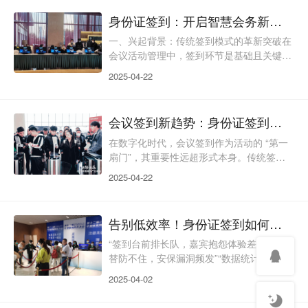
期拥堵、身份核验漏洞、数据统计滞后，不
身份证签到：开启智慧会务新时代
仅消耗参会者耐心，更影响活动的专业形
象。而身份证签到的出现，犹如一把智能钥
一、兴起背景：传统签到模式的革新突破在
匙，精准破解了这些行业痛点。一、传统签
会议活动管理中，签到环节是基础且关键的
到模式的瓶颈在会展、论坛、大型赛事等场
流程。传统签到方式的局限性日益凸显：手
2025-04-22
景中，传统签到模式
工签到依赖大量人力核对名单，耗时长达数
十分钟甚至数小时，且易因字迹潦草、代签
漏签等问题导致数据失真；纸质签到表难以
会议签到新趋势：身份证签到如何提升活动效率与安全性
实时统计到场人数，后续数据归档和分析需
额外投入精力。随着数字化时代到来，会议
在数字化时代，会议签到作为活动的 “第一
规模从数百人扩展至数千人（如行业峰会、
扇门”，其重要性远超形式本身。传统签到
国际论坛），高频次的会议需求（与低效签
方式（如纸质登记、人工核验等）虽曾主导
2025-04-22
到模式形成尖锐矛盾。
市场，但痛点逐渐逐渐暴露。作为新型签到
方式，身份证签到在数字化快速发展的时代
背景下应运而生，带来了会议签到新变革。
告别低效率！身份证签到如何让活动管理效率飙升？
一、身份证签到：智能时代的身份核验新范
式身份证签到是以二代居民身份证为核心识
“签到台前排长队，嘉宾抱怨体验差”“冒名顶
别载体，通过物联网技术、生物特征比对和
替防不住，安保漏洞频发”“数据统计靠手
数据加密算法，实现参会者身份快速核验与
写，会后复盘两眼黑”……这些传统签到的
2025-04-02
活动全流程管理的智
“名场面”，是否也让您头疼不已？在数字化
高速发展的今天，活动管理正从“人力堆砌”