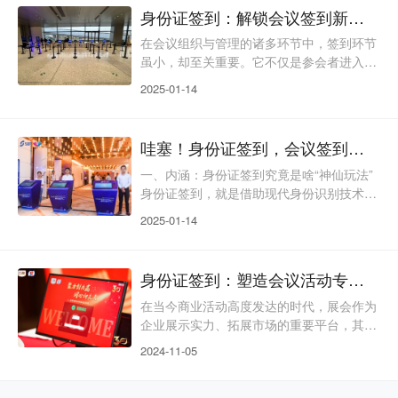
内核身份证签到是一种将现代信息技术与身
身份证签到：解锁会议签到新姿势
份证识别功能深度融合的智能化签到方式。
居民身份证作为每个人独一无二的身份标
在会议组织与管理的诸多环节中，签到环节
识，内部嵌入了含有个人关键信息的智能芯
虽小，却至关重要。它不仅是参会者进入会
片，这些信息包括姓名、性别、身份证号码
议的第一道“关卡”，更是会议有序开展的重
2025-01-14
等。身份证签到设备利用先
要保障。如今，身份证签到以其独特的优
势，正逐渐成为会议签到的热门选择。一、
内涵：身份证签到的运作逻辑身份证签到，
哇塞！身份证签到，会议签到的“神仙操作”
是借助先进的身份识别技术与会议管理系统
相结合的一种高效签到方式。我们都清楚，
一、内涵：身份证签到究竟是啥“神仙玩法”
身份证作为公民身份的法定证明，内置了丰
身份证签到，就是借助现代身份识别技术，
富且唯一的个人信息芯片。身份证签到设备
通过读取身份证内存储的信息来完成会议签
2025-01-14
正是利用这一特性，通
到流程。身份证里存储了个人的关键信息，
身份证签到设备运用专门的技术，快速、准
确地读取这些信息，并与会议系统后台提前
身份证签到：塑造会议活动专业形象的不二之选
录入的参会人员信息进行比对。二、传统签
到的那些“小烦恼”（一）效率低下，排队排
在当今商业活动高度发达的时代，展会作为
到“怀疑人生”传统的签到方式，比如人工签
企业展示实力、拓展市场的重要平台，其专
到表签到，参会者得一个一个地填写名字、
业形象的塑造至关重要。一个具有高度专业
2024-11-05
单位、联系方式
形象的展会，能够吸引更多优质的参展商和
观众，提升行业影响力，促进商业合作与交