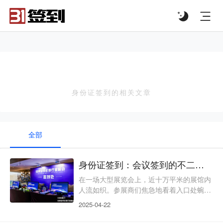
#list-header{background-image: url('');}
身份证签到
身份证签到的相关文章
全部
身份证签到：会议签到的不二之选
在一场大型展览会上，近十万平米的展馆内
人流如织。参展商们焦急地看着入口处蜿蜒
的长队 —— 传统的纸质签到与人工核验模
2025-04-22
式，让每位参会者平均耗时 5 分钟才能入
场。这样的场景曾是大型展会的常态：高峰