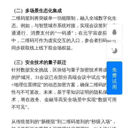
（二）多场景生态化集成
二维码签到将突破单一功能限制，融入全域数字化生
态。例如，与智慧城市系统对接，实现会议签到、交
通通行、消费支付的“一码通”；在元宇宙虚拟会场
中，二维码可作为虚实交互的入口，参会者扫码即可
同步获取线上线下双会场权益。
（三）安全技术的量子跃迁
免
针对数据安全挑战，区块链与量子加密技术将成为新
费
的护城河。31会议已在部分高端会议中试点“时间戳
试
+地理位置绑定”的动态加密方案，确保二维码的唯一
用
性与不可篡改。未来，基于零知识证明的隐私保护技
术，将在政务、金融等高安全场景中实现“数据可用
不可见”。
从传统签到的“肠梗阻”到二维码签到的“秒级入场”，