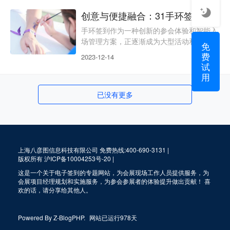
品，不仅在展会展品上下功夫，也要在展会
创意与便捷融合：31手环签到，打造独特参会体验！
服务上去落实。而入场签到作为会展活动的
重要环节，是给嘉宾留下第一印象的关键时
手环签到作为一种创新的参会体验和智能入
刻，更需要主办方选择出合适的签到方式。
场管理方案，正逐渐成为大型活动和会议中
免
在此，小编向大家推荐手环签到方式，如果
的热门选择。事实上RFID手环签到和RFID
费
2023-12-14
你对这一签到方式有所
胸卡签到，应用了同样的原理。但与胸卡的
试
商务与正式相比，手环凭借小巧独特的外观
用
被许多活动主办方选择。使用场景：室外、
已没有更多
音乐节、运动类等非正式会议 / 活动 前期准
备：31电子签到软件、芯片手环、签到员、
需要导入的名单 使用流程：嘉宾到场后通
过二维码签到，系统自动匹
上海八彦图信息科技有限公司 免费热线:400-690-3131 |
版权所有
沪ICP备10004253号-20
|
这是一个关于电子签到的专题网站，为会展现场工作人员提供服务，为
会展项目经理规划和实施服务，为参会参展者的体验提升做出贡献！ 喜
欢的话，请分享给其他人。
Powered By
Z-BlogPHP
.
网站已运行978天