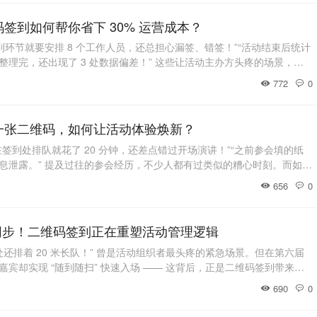
在不同平
签到如何帮你省下 30% 运营成本？
光签到环节就要安排 8 个工作人员，还总担心漏签、错签！”“活动结束后统计
理完，还出现了 3 处数据偏差！” 这些让活动主办方头疼的场景，随
到的应用，正在逐步成为历史。对主办方而言，二维码签到不仅是提升嘉宾
772
0
成本、规避管理风险、实现高效统筹的 “核心助手”。降本：从 “人力密
真金
一张二维码，如何让活动体验焕新？
签到处排队就花了 20 分钟，还差点错过开场演讲！”“之前参会填的纸
息泄露。” 提及过往的参会经历，不少人都有过类似的糟心时刻。而如
维码签到的普及，越来越多嘉宾发现：原来一场顺畅的参会体验，从收到那
656
0
会前：告别 “信息反复填”，专属二维码自带 “安心感”以往报名活动，
填写姓名、单位、联系
同步！二维码签到正在重塑活动管理逻辑
到处还排着 20 米长队！” 曾是活动组织者最头疼的紧急场景。但在第六届
宾却实现 “随到随扫” 快速入场 —— 这背后，正是二维码签到带来的
 会议深耕多年的核心功能，二维码签到早已跳出 “扫码登记” 的浅层认
690
0
数字化枢纽。从 “填表排队” 到 “秒速通关”，体验革命藏在细节里传统
：5