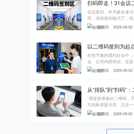
扫码即走！31会议
会议签到，作为参会者与
而，传统签到模式下，纸
者陷入排队焦虑，也让主
骆雨欣
2025-09-02
方案，以“轻量、高效、
器”。一、什么是二维码
以二维码签到为起
在快节奏的现代社会中，
会、公司内部培训，还是
历过这样的场景：参会者
骆雨欣
2025-09-02
能眼睁睁看着宝贵的时间
您需要的解决方案。一、
从“排队”到“扫码
“请提前准备好二维码，
方的标准提示音。过去一年
通过闸机时间仅0.8秒，
骆雨欣
2025-09-02
它是什么、好在哪、又将
以包含身份识别信息的动