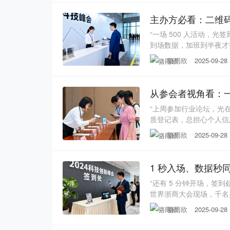
活动，最让人头疼的就是
主办方必看：二维码
“一场 500 人活动，
到场数据，加班到半夜才整
着 31 会议二维码签
骆雨欣
2025-09-28
体验的工具，更是降低运营
集” 到 “科技替代”，省下
从参会者视角看：
“上周参加行业论坛，光在
质登记表，总担心个人信
今，随着 31 会议二
骆雨欣
2025-09-28
张专属二维码就开始了。参
总免不了在不同平台反复
1 秒入场、数据秒
“还有 5 分钟开场，签
世界浙商大会现场，千名嘉
活动管理革命。作为 31
骆雨欣
2025-09-28
知，成为贯穿活动全流程的
签到的痛点早已深入人心