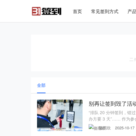
#list-header{background-image: url('');}
首页
常见签到方式
产
二
全部
别再让签到毁了活
“排队 20 分钟签到，错
办方要 3 天”…… 作
验，从一张小小的二维码
骆雨欣
2025-10-17
“高效、安心、有价值” 