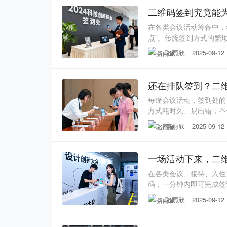
二维码签到究竟能
在各类会议活动筹备中，
点”。传统签到方式的繁
借其便捷高效的特性，正
骆雨欣
2025-09-12
为主办方省下多少人力与
主办方都有过这样的经历
还在排队签到？二维
每逢会议活动，签到处的
方式耗时久、易出错，不
彻底改变这一现状？今天
骆雨欣
2025-09-12
效便捷的特性，正在掀起一
活动注入全新活力。 传
一场活动下来，二
在各类会议、接待、入住
码，一分钟内即可完成签
率低、易出错的难题。但
骆雨欣
2025-09-12
后蕴藏的海量数据，还能
全链路二维码签到能收集