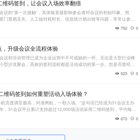
二维码签到，让会议入场效率翻倍
会议的“第一次接触”，其体验直接影响参会者对会议的初始印象。然
质门票易丢失、人工核对耗时长、信息统计易出错等问题，常常让参会
办方背负额外的人力与时间成本。如今，31会议推出的二维码签到解决
752
0
智能”的特性，彻底打破传统签到的局限，成为各类会议的“入场效率加速
签到？二维码签到，是基于移动互联网与
点，升级会议全流程体验
会议和活动管理已成为企业运营中不可或缺的一环。无论是大型行业峰
小型沙龙聚会，高效的签到流程都是活动成功的第一步。您是否曾经经
排起长队等待人工核对名单，工作人员手忙脚乱，而您作为组织者，只
523
0
在等待中流逝？如果您对这些问题感到头疼，那么二维码签到或许正是
什么是二维码签到？二维码签到，简而言之，是
”：二维码签到如何重塑活动入场体验？
手机亮度调至最高，对准闸机，一秒入场。”这句话已经成为31会议主办
，31会议平台累计支持超过12,000场活动采用二维码签到，平均每人
比传统人工签到快15倍。今天，我们就用一篇推文把“二维码签到”讲透：
673
0
走向何方。一、二维码签到是什么？（一）定义一句话二维码签到，是
态或静态二维码为凭证，