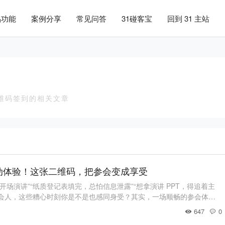
品功能
案例分享
常见问答
31碰客宝
回到 31 主站
二维码签到
维码签到的相关文章
动体验！这张二维码，把参会变成享受
过开场演讲”“纸质登记表填完，总怕信息泄露”“想拿演讲 PPT，得追着主
为参会人，这些糟心时刻你是不是也感同身受？其实，一场顺畅的参会体
就能开始。31 会议二维码签到，正用科技打破传统参会的种种不便，让
647
0
不再是参会人的奢望。参会前：一次报名，告别 “重复填表” 烦恼过去报名