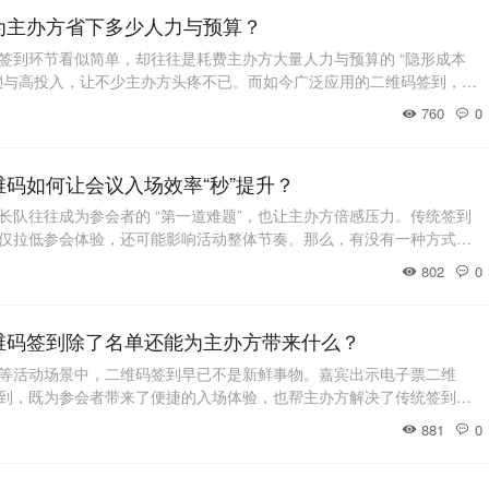
为主办方省下多少人力与预算？
签到环节看似简单，却往往是耗费主办方大量人力与预算的 “隐形成本
琐与高投入，让不少主办方头疼不已。而如今广泛应用的二维码签到，凭
在为活动筹备带来全新改变。那么，相比传统签到，二维码签到究竟能
760
0
预算呢？ 传统签到：人力与预算的 “双重消耗”提及传统签到，相信不少
：为了确保参会人员顺利
码如何让会议入场效率“秒”提升？
长队往往成为参会者的 “第一道难题”，也让主办方倍感压力。传统签到
仅拉低参会体验，还可能影响活动整体节奏。那么，有没有一种方式能
小蜜蜂为你带来的是二维码签到。 作为当下主流的签到方式，它凭借高
802
0
场会议入场效率的 “革命”，让签到从 “几分钟” 压缩至 “秒级”，为会议
统
维码签到除了名单还能为主办方带来什么？
等活动场景中，二维码签到早已不是新鲜事物。嘉宾出示电子票二维
到，既为参会者带来了便捷的入场体验，也帮主办方解决了传统签到效
如果只把二维码签到看作 “收集参会名单的工具”，那就太可惜了。它背
881
0
帮助主办方优化活动、提升大会效果。 一、多维度数据收集，还原参会
更丰富的维度数据，让主办方清