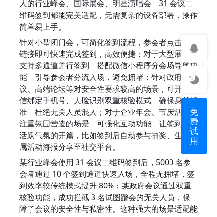
人的行业峰会、国际展会、明星演唱会，31 会议二
维码签到都能完美适配，无需复杂的设备部署，操作
简单易上手。
针对小型闭门会，可简化签到流程，参会者点击微信
链接即可快速完成签到，高效便捷；对于大型展会，
支持多通道并行签到，搭配微信小程序分会场导航功
能，引导参会者分流入场，避免拥堵；针对政府会
议、高端论坛等对安全性要求较高的场景，可开启微
信绑定手机号、人脸识别双重核验模式，确保身份精
免
准，杜绝无关人员混入；对于企业年会、节庆活动等
费
注重氛围营造的场景，可强化互动功能，让签到成为
试
活跃气氛的开篇，比如签到后自动参与抽奖、生成专
用
属活动海报分享至社交平台。
某行业峰会使用 31 会议二维码签到后，5000 名参
会者通过 10 个签到通道快速入场，全程无拥堵，签
到效率较传统模式提升 80%；某政府会议通过双重
核验功能，成功拦截 3 名试图蹭会的无关人员，保
障了会议的安全性与私密性。这种强大的场景适配能