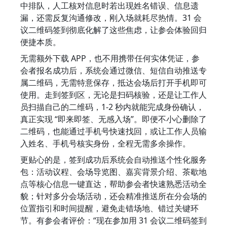
中排队，人工核对信息时若出现姓名错误、信息遗
漏，还需反复沟通修改，刚入场就耗尽热情。31 会
议二维码签到彻底化解了这些焦虑，让参会体验回归
便捷本质。
无需额外下载 APP，也不用携带任何实体凭证，参
会者报名成功后，系统会通过微信、短信自动推送专
属二维码，无需特意保存，抵达会场后打开手机即可
使用。走到签到区，无论是扫码核验，还是让工作人
员扫描自己的二维码，1-2 秒内就能完成身份确认，
真正实现 “即来即签、无感入场”。即便不小心删除了
二维码，也能通过手机号快速找回，或让工作人员输
入姓名、手机号核实身份，全程无需多余操作。
更贴心的是，签到成功后系统会自动推送个性化服务
包：活动议程、会场导览图、嘉宾背景介绍、茶歇地
点等核心信息一键直达，帮助参会者快速熟悉活动全
貌；针对多分会场活动，还会精准推送所在分会场的
位置指引和时间提醒，避免走错场地、错过关键环
节。有参会者评价：“现在参加用 31 会议二维码签到