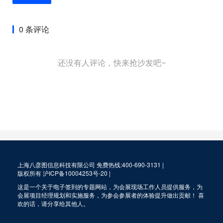
0 条评论
还没有人评论，快来抢沙发吧~
上海八彦图信息科技有限公司 免费热线:400-690-3131 |
版权所有
沪ICP备10004253号-20
|
这是一个关于电子签到的专题网站，为会展现场工作人员提供服务，为
会展项目经理规划和实施服务，为参会参展者的体验提升做出贡献！ 喜
欢的话，请分享给其他人。