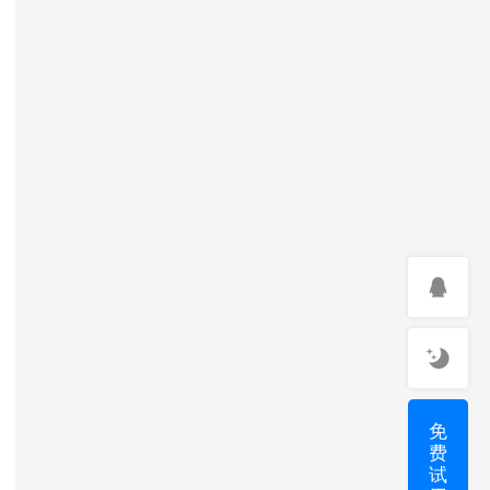
免
费
试