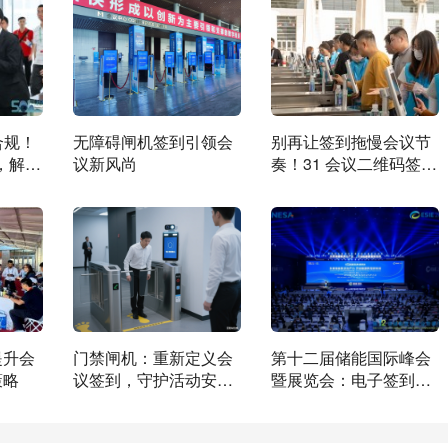
合规！
无障碍闸机签到引领会
别再让签到拖慢会议节
，解锁
议新风尚
奏！31 会议二维码签
方案
到，重新定义智慧现场
新体验
提升会
门禁闸机：重新定义会
第十二届储能国际峰会
策略
议签到，守护活动安全
暨展览会：电子签到引
高效
领高效会场管理