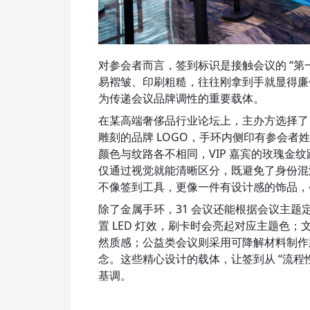
对参会者而言，签到标识是接触会议的 “
易褶皱、印刷粗糙，往往刚拿到手就显得廉价，而
为传递会议品牌调性的重要载体。
在某高端奢侈品行业论坛上，主办方选择了 31
雕刻的品牌 LOGO，手环内侧印有参会
颜色与纹路各不相同，VIP 嘉宾的玫瑰金
仅通过视觉就能清晰区分，既避免了身份混
不像签到工具，更像一件有设计感的饰品，
除了金属手环，31 会议还能根据会议主题定
置 LED 灯效，刷卡时会亮起对应主题色；
然质感；公益类会议则采用可降解材料制作
念。这些精心设计的载体，让签到从 “流程性
基调。