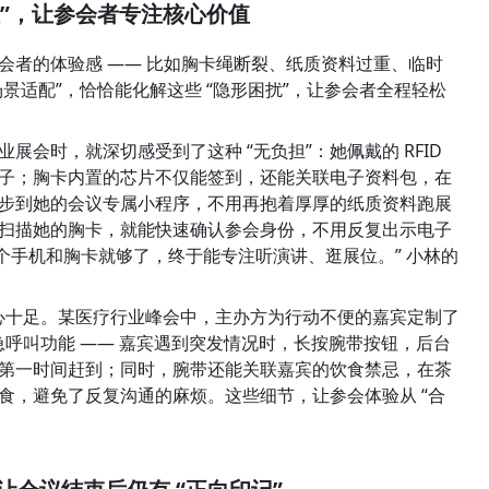
担”，让参会者专注核心价值
参会者的体验感 —— 比如胸卡绳断裂、纸质资料过重、临时
全场景适配”，恰恰能化解这些 “隐形困扰”，让参会者全程轻松
会时，就深切感受到了这种 “无负担”：她佩戴的 RFID 
子；胸卡内置的芯片不仅能签到，还能关联电子资料包，在
步到她的会议专属小程序，不用再抱着厚厚的纸质资料跑展
扫描她的胸卡，就能快速确认参会身份，不用反复出示电子
带个手机和胸卡就够了，终于能专注听演讲、逛展位。” 小林的
贴心十足。某医疗行业峰会中，主办方为行动不便的嘉宾定制了 
紧急呼叫功能 —— 嘉宾遇到突发情况时，长按腕带按钮，后台
第一时间赶到；同时，腕带还能关联嘉宾的饮食禁忌，在茶
食，避免了反复沟通的麻烦。这些细节，让参会体验从 “合