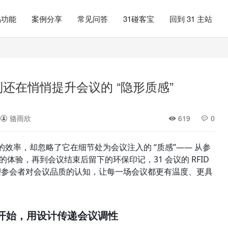
品功能
案例分享
常见问答
31碰客宝
回到 31 主站
到还在悄悄提升会议的 “隐形质感”
骆雨欣
619
0
场” 的效率，却忽略了它在细节处为会议注入的 “质感”—— 从参
验，再到会议结束后留下的环保印记，31 会议的 RFID 
重塑参会者对会议品质的认知，让每一场会议都更有温度、更具
” 开始，用设计传递会议调性