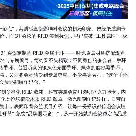
第一触点”，其质感直接影响对会议的初始印象。传统纸质胸卡
 31 会议的 RFID 签到标识，早已突破 “工具属性”，成
 会议定制的 RFID 金属手环 —— 哑光金属材质搭配激光
者姓名与专属编号，简约又不失精致；不同身份的参会者，手环
纹路手环、普通听众的银灰色光面手环、媒体的磨砂黑手环，
淆，又让参会者感受到专属尊重。不少嘉宾表示：“这个手环
会后还能留作纪念。”
制多样化 RFID 载体：科技类展会常用透明亚克力胸卡，内
文化类论坛偏爱木质 RFID 徽章，激光雕刻传统纹样，自带自
胸卡，表面印着公益项目介绍，让每一份标识都传递会议理
环节” 变成 “品牌展示窗口”，从一开始就为会议奠定高品质