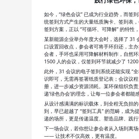
践行绿色环保，
如今，“绿色会议” 已成为行业趋势，而
统签到方式产生的大量纸质胸卡、签到表，会议
签到方案，正以 “可循环、可降解” 的特性
某新能源企业举办年度大会时，选择了 31 会
口设置回收点，参会者可将手环归还，主办
会者，手环也采用可降解材料制作，自然环境
1500 人的会议，仅签到环节就减少了 12
此外，31 会议的电子签到系统还能实现 “全
识即可，无需再签署纸质登记表；会议议程
册，进一步减少资源消耗。某环保组织负责人
递‘绿色办会’的理念，让每一位参会者都能
从设计感满满的标识载体，到全程无负担的参会
到，早已超越了 “签到工具” 的范畴，成为
递的场所，更是传递温度、塑造品牌、践行
下一场会议，若你想让参会者从入场到离场都感
—— 让技术不仅高效，更有温度。