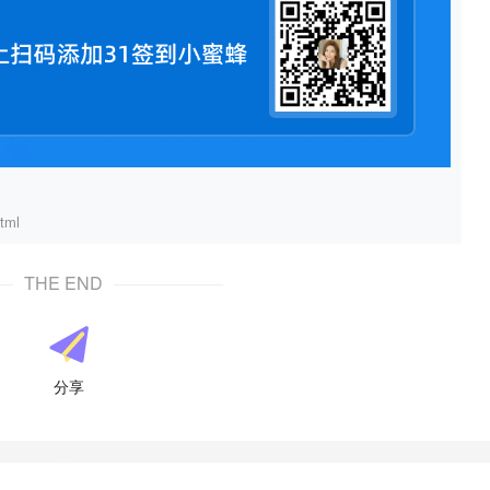
tml
THE END
分享