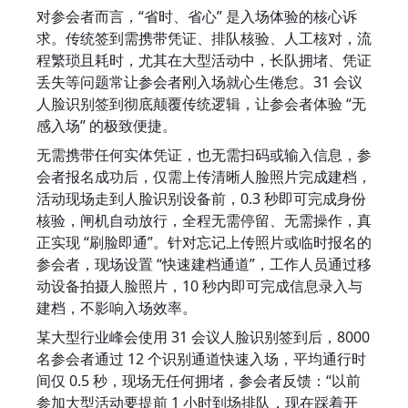
对参会者而言，“省时、省心” 是入场体验的核心诉
求。传统签到需携带凭证、排队核验、人工核对，流
程繁琐且耗时，尤其在大型活动中，长队拥堵、凭证
丢失等问题常让参会者刚入场就心生倦怠。31 会议
人脸识别签到彻底颠覆传统逻辑，让参会者体验 “无
感入场” 的极致便捷。
无需携带任何实体凭证，也无需扫码或输入信息，参
会者报名成功后，仅需上传清晰人脸照片完成建档，
活动现场走到人脸识别设备前，0.3 秒即可完成身份
核验，闸机自动放行，全程无需停留、无需操作，真
正实现 “刷脸即通”。针对忘记上传照片或临时报名的
参会者，现场设置 “快速建档通道”，工作人员通过移
动设备拍摄人脸照片，10 秒内即可完成信息录入与
建档，不影响入场效率。
某大型行业峰会使用 31 会议人脸识别签到后，8000 
名参会者通过 12 个识别通道快速入场，平均通行时
间仅 0.5 秒，现场无任何拥堵，参会者反馈：“以前
参加大型活动要提前 1 小时到场排队，现在踩着开