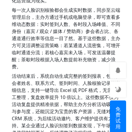
化运营成为现实。
每一次人脸识别核验都会生成实时数据，同步至云端
管理后台，主办方通过手机或电脑登录，即可查看多
维动态数据：实时签到人数、各时段入场峰值、不同
身份（嘉宾 / 观众 / 媒体 / 赞助商）参会者占比、各
通道通行效率等信息一目了然。基于这些数据，主办
方可灵活调整运营策略：若某通道人流密集，可增开
临时通道分流；若核心嘉宾未入场，可发送温馨提
醒；茶歇时段根据入场人数提前补充物资，减少浪
费。
活动结束后，系统自动生成完整的签到报表，包含参
会者姓名、联系方式、签到时间、人脸核验记录等详
细信息，支持一键导出 Excel 或 PDF 格式，无需人
工整理，复盘效率提升 10 倍以上。这些数据不仅为
活动复盘提供精准依据，帮助主办方分析活动吸引力
免
与参与度，还能沉淀为宝贵的客户资源，无缝对接 
费
CRM 系统，为后续活动邀约、客户维护提供有力支
试
持。某企业通过人脸识别签到数据发现，下午场参会
用