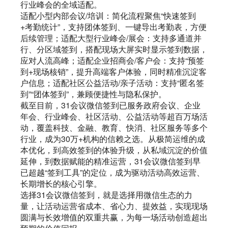
行业峰会的全域适配。
适配小型内部会议/培训：简化流程聚焦“快速签到
+考勤统计”，支持团体签到、一键导出考勤表，方便
后续管理；适配大型行业峰会/展会：支持多通道并
行、分区域签到，搭配现场大屏实时显示签到数据，
应对人流高峰；适配企业招商会/客户会：支持“预签
到+现场核销”，提升高端客户体验，同时精准沉淀客
户信息；适配社区公益活动/亲子活动：支持“匿名签
到”“团体签到”，兼顾便捷性与隐私保护。
截至目前，31会议微信签到已服务政府会议、企业
年会、行业峰会、社区活动、公益活动等超百万场活
动，覆盖科技、金融、教育、快消、社区服务等多个
行业，成为30万+机构的信赖之选。从极简运维的成
本优化，到高效签到的体验升级，从私域沉淀的价值
延伸，到数据赋能的精准运营，31会议微信签到早
已超越“签到工具”的定位，成为驱动活动高效运营、
长期增长的核心引擎。
选择31会议微信签到，就是选择用微信生态的力
量，让活动运营省成本、省心力、提效益，实现现场
圆满与长效增值的双重共赢，为每一场活动创造超出