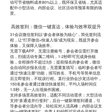
动可节省物料成本80%以上，既环保又省钱，尤其适
配中小型活动、内部会议、社区活动等预算有限的场
景。
高效签到：微信一键直达，体验与效率双提升
31会议微信签到以“参会者体验为核心”，简化签到流
程，让“打开微信=快速入场”成为现实，既提升参会
体验，又保障入场效率。
无需下载APP、无需注册账号，参会者仅需打开微
信，扫描活动专属二维码，1-2秒即可完成身份核
验，全程操作不超过3步；提前报名的参会者，微信
会自动同步报名信息，无需重复填写；临时参会者可
通过“快速注册”功能，填写姓名、手机号等简单信息
后立即签到，不耽误行程。某行业协会沙龙活动中，
150名参会者通过微信快速签到，平均入场时间仅
1.5秒，无一人出现操作困难。
支持多场景高效签到，适配不同活动需求：大型活动
支持“多通道并行签到”，后台一键新增签到通道，引
导参会者分流向导，轻松应对人流高峰；内部会议支
持“一键团体签到”，负责人扫码即可完成全员签到，