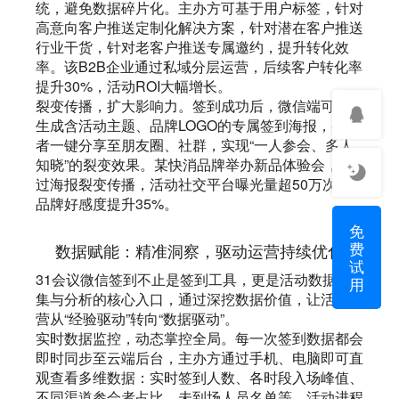
统，避免数据碎片化。主办方可基于用户标签，针对
高意向客户推送定制化解决方案，针对潜在客户推送
行业干货，针对老客户推送专属邀约，提升转化效
率。该B2B企业通过私域分层运营，后续客户转化率
提升30%，活动ROI大幅增长。
裂变传播，扩大影响力。签到成功后，微信端可自动
生成含活动主题、品牌LOGO的专属签到海报，参会
者一键分享至朋友圈、社群，实现“一人参会、多人
知晓”的裂变效果。某快消品牌举办新品体验会，通
过海报裂变传播，活动社交平台曝光量超50万次，
品牌好感度提升35%。
免
费
数据赋能：精准洞察，驱动运营持续优化
试
31会议微信签到不止是签到工具，更是活动数据采
用
集与分析的核心入口，通过深挖数据价值，让活动运
营从“经验驱动”转向“数据驱动”。
实时数据监控，动态掌控全局。每一次签到数据都会
即时同步至云端后台，主办方通过手机、电脑即可直
观查看多维数据：实时签到人数、各时段入场峰值、
不同渠道参会者占比、未到场人员名单等，活动进程