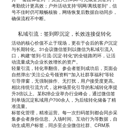
考勤统计更高效；户外活动支持“弱网/离线签到”，信
号不佳时仍可顺畅核验，网络恢复后数据自动同步，
确保流程不中断。
私域引流：签到即沉淀，长效连接促转化
活动的核心价值不止于现场，更在于会后的客户沉淀
与长期转化。31会议微信签到以微信为私域引流入
口，构建“签到-引流-沉淀-转化”的全链路闭环，让活
动流量成为企业长效增长的资产。
轻量引流，转化率翻倍。参会者签到成功后，页面会
自然弹出“关注公众号领资料”“加入社群享福利”等轻
引导弹窗，无强制操作、无打扰，用户接受度更高。
相比传统引流方式，这种场景化引导的私域转化率提
升3倍以上。某B2B企业举办行业峰会，通过微信签
到单场沉淀私域用户700余人，为后续转化储备了精
准流量。
标签化管理，精准运营。每一次扫码签到都会同步采
集参会者身份信息、入场时间、互动行为等数据，自
动生成用户标签，同步至企业微信社群、CRM系