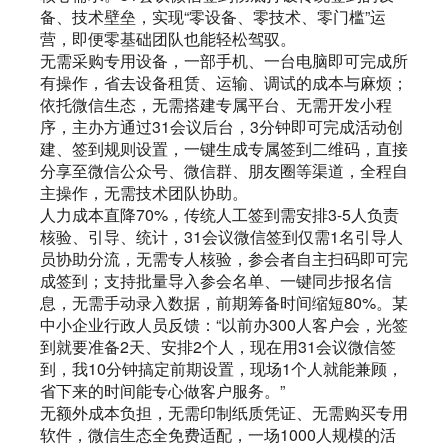
备、技术壁垒，实现“零设备、零技术、零门槛”运
营，即便零基础团队也能轻松驾驭。
无需采购专用设备，一部手机、一台电脑即可完成所
有操作，省去设备租赁、运输、调试的成本与麻烦；
依托微信生态，无需搭建专属平台、无需开发小程
序，主办方通过31会议后台，3分钟即可完成活动创
建、签到规则设置，一键生成专属签到二维码，直接
分享至微信公众号、微信群、朋友圈等渠道，全程自
主操作，无需技术团队协助。
人力成本直降70%，传统人工签到需安排3-5人负责
核验、引导、统计，31会议微信签到仅需1名引导人
员协助分流，无需专人核验，参会者自主扫码即可完
成签到；支持批量导入参会名单、一键同步报名信
息，无需手动录入数据，前期筹备时间缩短80%。某
中小企业行政人员反馈：“以前办300人客户会，光签
到就要准备2天、安排2个人，现在用31会议微信签
到，我10分钟搞定前期设置，现场1个人就能兼顾，
省下来的时间能专心做客户服务。”
无额外成本负担，无需印制纸质凭证、无需购买专用
软件，微信生态全免费适配，一场1000人规模的活