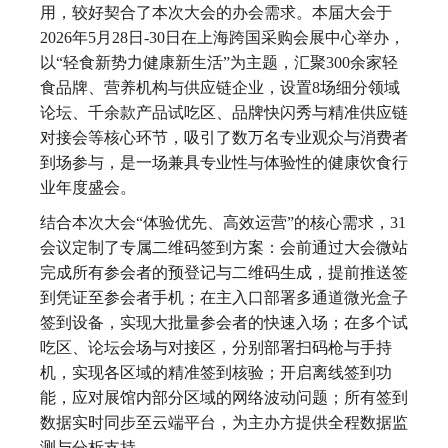
用，较好契合了本次大会的办会需求。本届大会于
2026年5月28日-30日在上海跨国采购会展中心举办，
以“轻食新势力健康新生活”为主题，汇聚300余家轻
食品牌、营养机构与供应链企业，设置8场细分领域
论坛、千余款产品试吃区、品牌快闪秀与精准供应链
对接会等核心环节，吸引了数万名专业观众与消费者
到场参与，是一场兼具专业性与体验性的健康饮食行
业年度盛会。
结合本次大会“体验优先、高效运营”的核心需求，31
会议定制了专属二维码签到方案：会前通过大会微站
完成所有参会者的预登记与二维码生成，提前推送签
到凭证至参会者手机；在主入口部署多通道微光盒子
签到设备，实现大批量参会者的快速入场；在多个试
吃区、论坛会场与对接区，分别部署扫码枪与手持
机，实现各区域的精准签到核验；开启离线签到功
能，应对展馆内部分区域的网络波动问题；所有签到
数据实时同步至云端平台，为主办方提供全程数据监
测与分析支持。