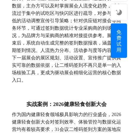
数据，主办方可以及时掌握展会人流变化趋势，对人
流过于集中的试吃区与快闪区进行疏导，对参与度较
低的活动调整宣传引导策略；针对供应链对接会等商
务环节，可通过签到数据统计专业采购商的到场情
免
况，为品牌方与采购商的精准对接提供参考。展会结
费
试
束后，系统自动生成完整的签到数据报表，涵盖全周
用
期签到情况、人流热力分布、活动参与度等内容，为
下一届展会的展区规划、活动设置、宣传推广提供真
实可靠的数据依据，让二维码签到不再只是单一的入
场核验工具，更成为驱动展会精细化运营的核心数据
入口。
实战案例：2026健康轻食创新大会
作为国内健康轻食领域极具影响力的行业盛会，2026
健康轻食创新大会对签到效率、体验管控与数据化运
营均有着较高要求，31会议二维码签到方案的落地应