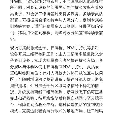
体验区、论坛会场分散布局，不同区域的人流高峰时
段不同，对签到设备的部署灵活性与核验效率有着较
高要求。31会议二维码签到支持多设备、多场景灵活
部署，可根据展会场地特点与人流分布，定制专属签
到核验方案，适配轻食展多入口签到、分展区扫码签
到、移动点位签到核验、高峰时段分流签到等场景需
求。
现场可搭配微光盒子、扫码枪、PDA手持机等多种
设备开展二维码签到工作：主入口部署多通道微光盒
子签到设备，实现大批量参会者的快速核验入场；各
分展区与体验区使用扫码枪或PDA手持机，灵活设
置临时签到点位；针对人流较大的热门试吃区与快闪
区，可随时增设移动签到设备，快速分流人群，避免
局部拥堵。针对展会部分区域网络信号不稳定的情
况，系统支持离线二维码签到，断网状态下仍可正常
完成扫码核验，待网络恢复后数据自动同步至云端平
台，保障签到流程不中断。这种多端灵活的签到核验
模式，完美适配轻食展分散式的场地布局，让二维码