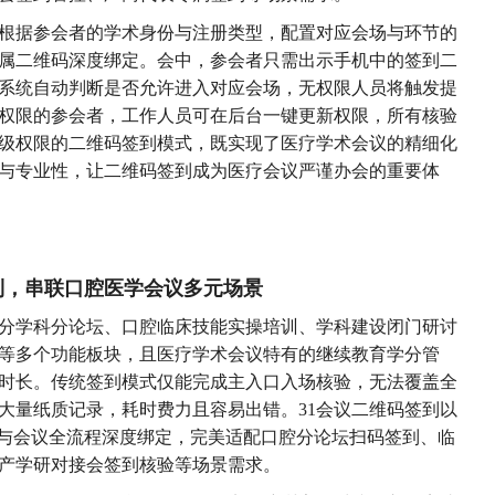
，根据参会者的学术身份与注册类型，配置对应会场与环节的
属二维码深度绑定。会中，参会者只需出示手机中的签到二
系统自动判断是否允许进入对应会场，无权限人员将触发提
权限的参会者，工作人员可在后台一键更新权限，所有核验
级权限的二维码签到模式，既实现了医疗学术会议的精细化
与专业性，让二维码签到成为医疗会议严谨办会的重要体
到，串联口腔医学会议多元场景
细分学科分论坛、口腔临床技能实操培训、学科建设闭门研讨
等多个功能板块，且医疗学术会议特有的继续教育学分管
时长。传统签到模式仅能完成主入口入场核验，无法覆盖全
大量纸质记录，耗时费力且容易出错。31会议二维码签到以
到与会议全流程深度绑定，完美适配口腔分论坛扫码签到、临
产学研对接会签到核验等场景需求。