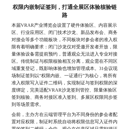
权限内嵌制证签到，打通全展区体验核验链
路
本届VRAR产业博览会设置了硬件体验区、内容展示
区、行业应用区、闭门技术沙龙、新品发布会、商务
对接会等多个功能板块，不同板块对参会者的准入权
限有着明确要求：闭门沙龙仅对受邀开发者开放，限
量体验设备需提前预约，普通观众无法进入专业对接
区。传统制证与权限核验相互分离，观众需在不同区
域重复登记，既影响体验也增加管理成本。31会议现
场制证签到以“权限内嵌、一证通行”为核心，将所有
准入权限写入证件二维码，实现制证与签到权限的深
度绑定，完美适配VRAR沙龙签到管控、限量体验区
签到核验、商务对接区准入签到、多展区权限同步签
到等场景需求。
会前，主办方在云端管理平台为不同身份的参会者配
置对应权限，制证时系统自动将权限信息写入证件内
置的签到二维码；会中，观众在任意区域只需扫描证