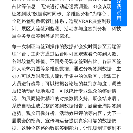
免
费
占比等信息，无法进行动态运营调整。31会议现场制
试
证签到以“数据实时同步、多维度分析”为核心，打造
用
全链路签到数据管理体系，适配VRAR展签到数据统
计、展区人流签到监测、活动参与度签到分析、科技
展会务复盘签到等场景需求。
每一次制证与签到操作的数据都会实时同步至云端管
理平台，主办方通过后台即可直观查看总签到人数、
各时段签到峰值、不同身份观众签到占比、各展区签
到人流热力图等多维度数据。通过分析签到数据，主
办方可以及时发现人流过于集中的体验区，增派工作
人员进行疏导；可以根据各论坛的签到参与度，调整
后续活动的场地规模；可以统计专业观众的签到情
况，为展商提供精准的对接数据支持。展会结束后，
系统自动生成完整的签到数据报告，涵盖全周期签到
趋势、观众画像分析、活动效果评估等内容，为下一
届展会的招商、宣传与运营提供真实可靠的数据依
据。这种全链路的数据签到能力，让现场制证签到不