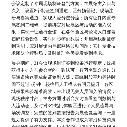
会议定制了专属现场制证签到方案：在展馆主入口与
次入口设置8个制证签到通道，区分预登记、现场注
册与嘉宾通道，实现人流分层分流；所有证件内置专
属签到二维码，提前绑定对应展区与活动的准入权
限，实现一证通行全馆；在各体验区与论坛入口部署
扫码核验设备，实时同步签到数据；开启离线制证签
到功能，应对展馆内局部网络波动问题；安排专业技
术团队全程驻场，及时处理各类突发签到需求。
展会期间，31会议现场制证签到设备运行稳定，效果
获得主办方与参会者的一致认可：数万名观众通过分
层通道快速完成制证签到入场，高峰时段平均等待时
间不超过5分钟，较往届人工模式有明显提升；各区
域权限核验精准高效，未出现无关人员闯入的情况，
现场秩序井然；主办方通过后台实时查看签到数据与
人流动态，及时对3个热门体验区进行了人员疏导与
场次调整；完整的签到数据报告为展会复盘与下一届
规划提供了有力支撑。本次合作也成为前沿科技类展
会现场制证签到的典型应用案例，印证了31会议现场