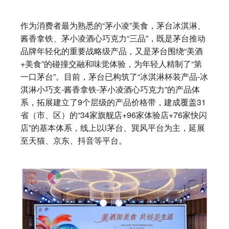
作为消费者最为熟悉的“茅小凌”美食，茅台冰淇淋、
酱香拿铁、茅小凌酒心巧克力“三品”，既是茅台推动
品牌年轻化的重要战略级产品，又是茅台围绕“美酒
+美食”的碰撞交融和味觉体验，为年轻人精制了“第
一口茅台”。目前，茅台已构筑了“冰淇淋杯装产品-冰
淇淋小巧支-酱香拿铁-茅小凌酒心巧克力”的产品体
系，拓展建立了9个层级的产品价格带，建成覆盖31
省（市、区）的“34家旗舰店+96家体验店+76家快闪
店”的基本体系，线上以i茅台、巽风平台为主，延展
至天猫、京东、抖音等平台。