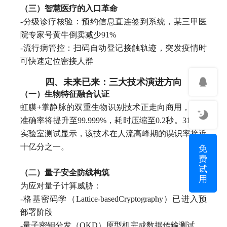
（三）智慧医疗的入口革命
-分级诊疗核验：预约信息直连签到系统，某三甲医
院专家号黄牛倒卖减少91%
-流行病管控：扫码自动登记接触轨迹，突发疫情时
可快速定位密接人群
四、未来已来：三大技术演进方向
（一）生物特征融合认证
虹膜+掌静脉的双重生物识别技术正走向商用，核验
准确率将提升至99.999%，耗时压缩至0.2秒。31会议
实验室测试显示，该技术在人流高峰期的误识率接近
免
十亿分之一。
费
试
（二）量子安全防线构筑
用
为应对量子计算威胁：
-格基密码学（Lattice-basedCryptography）已进入预
部署阶段
-量子密钥分发（QKD）原型机完成数据传输测试